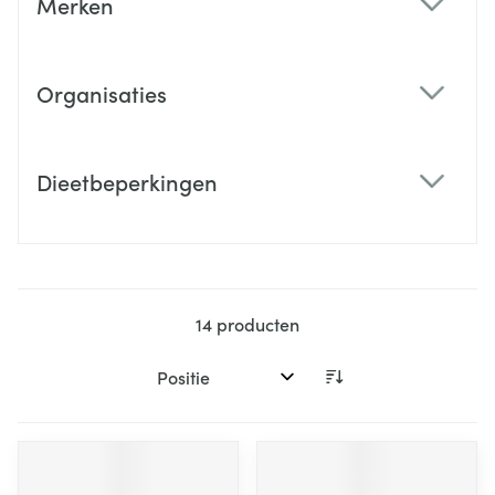
Merken
filter
Organisaties
filter
Dieetbeperkingen
filter
14
producten
Sorteer op: