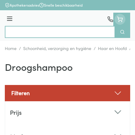
Ga naar de inhoud
Apothekersadvies
Snelle beschikbaarheid
Menu
Zoek
Product, merk, categorie...
Home
/
Schoonheid, verzorging en hygiëne
/
Haar en Hoofd
/
Droogshampoo
Filteren
Doorgaan naar productlijst
Prijs
filter