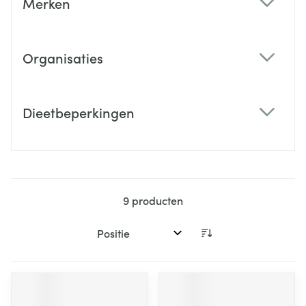
Merken
filter
Organisaties
filter
Dieetbeperkingen
filter
9
producten
Sorteer op: