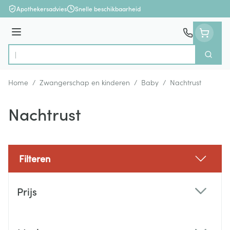
Ga naar de inhoud
Apothekersadvies
Snelle beschikbaarheid
Menu
Zoek
Product, merk, categorie...
Home
/
Zwangerschap en kinderen
/
Baby
/
Nachtrust
Nachtrust
Filteren
Doorgaan naar productlijst
Prijs
filter