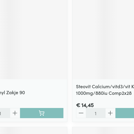
Steovit Calcium/vitd3/vit 
yl Zakje 90
1000mg/880iu Comp2x28
€ 14,45
Aantal