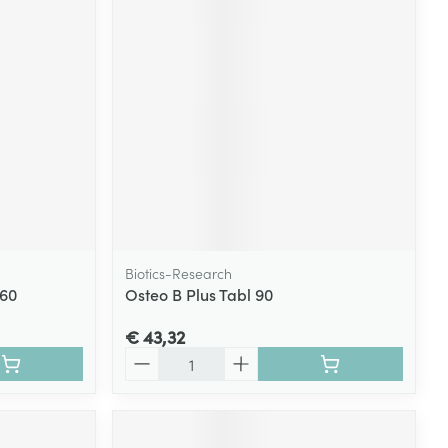
rende
Parfums en
geurproducten
Biotics-Research
 60
Osteo B Plus Tabl 90
CBD
€ 43,32
Aantal