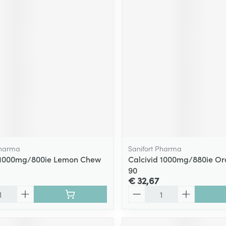
Pharma
Sanifort Pharma
d 1000mg/800ie Lemon Chew
Calcivid 1000mg/880ie O
90
€ 32,67
Aantal