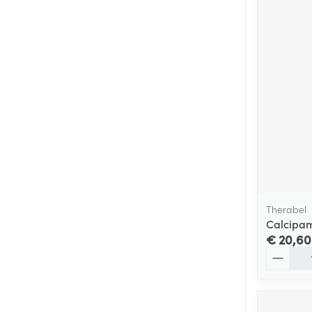
Therabel
Calcipam
€ 20,60
Aantal