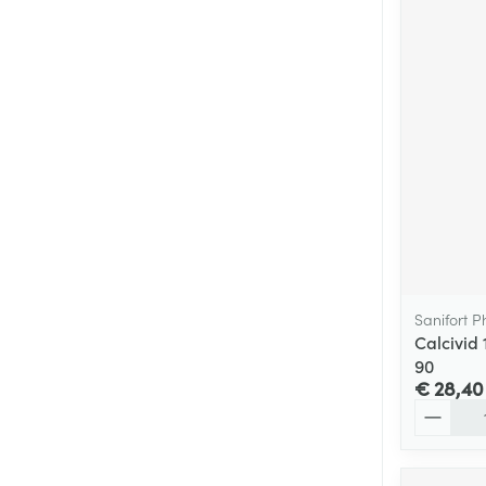
Sanifort 
Calcivi
90
€ 28,40
Aantal