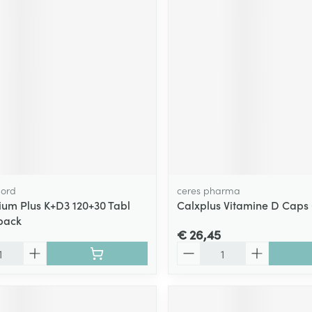
ging
Supplementen
Insectenwe
Mondmaskers
middelen
ssen
 -
id
d
ord
ceres pharma
ium Plus K+D3 120+30 Tabl
Calxplus Vitamine D Caps
ack
Zelfbruiner
Scheren
€ 26,45
Aantal