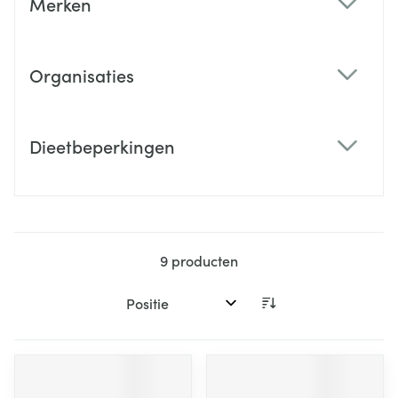
Merken
filter
Organisaties
filter
Dieetbeperkingen
filter
9
producten
Sorteer op: