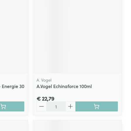
rende
Parfums en
geurproducten
A. Vogel
+ Energie 30
A.Vogel Echinaforce 100ml
CBD
€ 22,79
Aantal