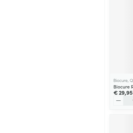
Biocure, 
Biocure R
€ 29,95
Aantal