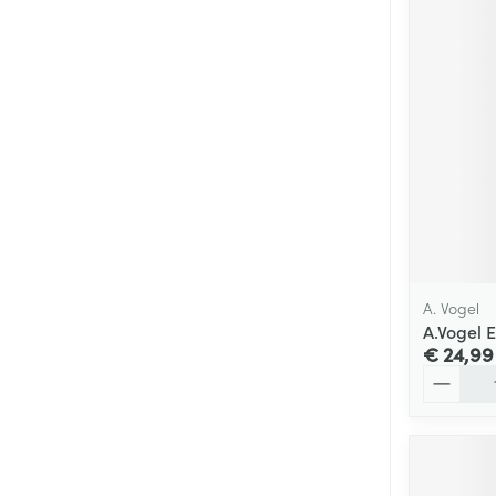
A. Vogel
A.Vogel E
€ 24,99
Aantal