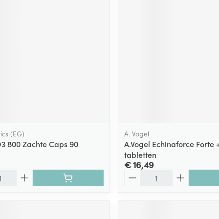
ging
Supplementen
Insectenwe
Mondmaskers
middelen
ssen
 -
id
d
ics (EG)
A. Vogel
D3 800 Zachte Caps 90
A.Vogel Echinaforce Forte 
tabletten
Zelfbruiner
Scheren
€ 16,49
Aantal