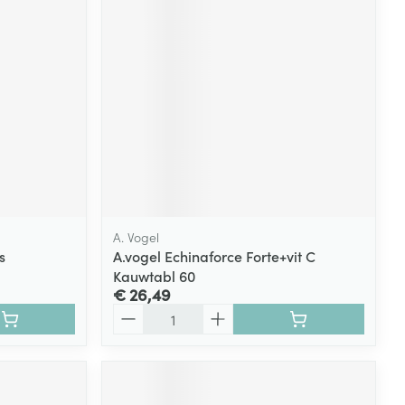
A. Vogel
s
A.vogel Echinaforce Forte+vit C
Kauwtabl 60
€ 26,49
Aantal