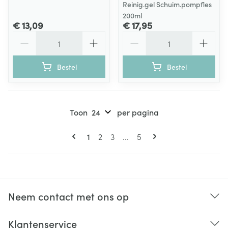
Reinig.gel Schuim.pompfles
200ml
€ 13,09
€ 17,95
Aantal
Aantal
Bestel
Bestel
Toon
per pagina
Pagina's
U lees momenteel pagina
Pagina
Pagina
Pagina
1
2
3
...
5
Neem contact met ons op
Klantenservice