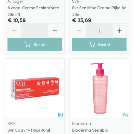
A. Vogel
SVR
A.vogel Creme Echinaforce
Svr Sensifine Creme Rijke Ar
30ml Nf
40ml
€ 10,59
€ 25,69
Aantal
Aantal
Bestel
Bestel
SVR
Bioderma
Svr Cicavit+ Hhpi 40ml
Bioderma Sensibio