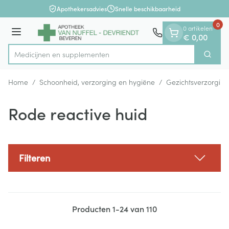
Dia 1 van 1
Ga naar de inhoud
Apothekersadvies
Snelle beschikbaarheid
0
0 artikelen
Menu
€ 0,00
Medicijne
Zoek
Product, merk, categorie...
Home
/
Schoonheid, verzorging en hygiëne
/
Gezichtsverzorging
Rode reactive huid
Filteren
Producten
1
-
24
van
110