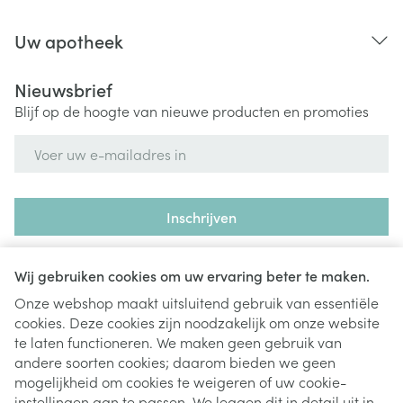
Uw apotheek
Nieuwsbrief
Blijf op de hoogte van nieuwe producten en promoties
E-mail adres
Inschrijven
Door op inschrijven te klikken, schrijft u zich in voor onze
nieuwsbrief en gaat u akkoord met onze
privacy policy
.
Wij gebruiken cookies om uw ervaring beter te maken.
Onze webshop maakt uitsluitend gebruik van essentiële
cookies. Deze cookies zijn noodzakelijk om onze website
te laten functioneren. We maken geen gebruik van
andere soorten cookies; daarom bieden we geen
mogelijkheid om cookies te weigeren of uw cookie-
instellingen aan te passen. We leggen dit in detail uit in