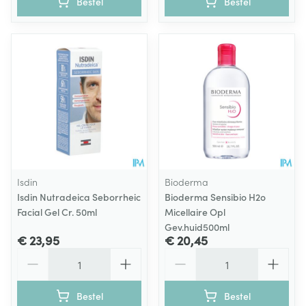
Bestel
Bestel
Isdin
Bioderma
Isdin Nutradeica Seborrheic
Bioderma Sensibio H2o
Facial Gel Cr. 50ml
Micellaire Opl
Gev.huid500ml
€ 23,95
€ 20,45
Aantal
Aantal
Bestel
Bestel