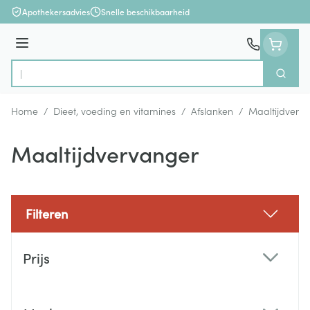
Ga naar de inhoud
Apothekersadvies
Snelle beschikbaarheid
Menu
Zoek
Product, merk, categorie...
Home
/
Dieet, voeding en vitamines
/
Afslanken
/
Maaltijdverv
Maaltijdvervanger
Filteren
Doorgaan naar productlijst
Prijs
filter