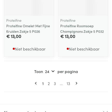
Proteifine
Proteifine
Proteifine Omelet Met Fijne
Proteifine Roomsoep
Kruiden Zakje 5 P026
Champignons Zakje 5 P032
€ 13,00
€ 13,00
Niet beschikbaar
Niet beschikbaar
Toon
per pagina
Pagina's
U lees momenteel pagina
Pagina
Pagina
Pagina
1
2
3
...
13