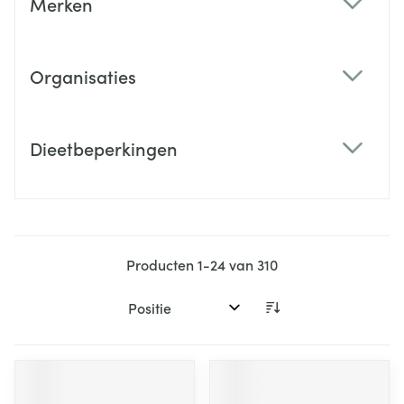
Merken
filter
Organisaties
filter
Dieetbeperkingen
filter
Producten
1
-
24
van
310
Sorteer op: