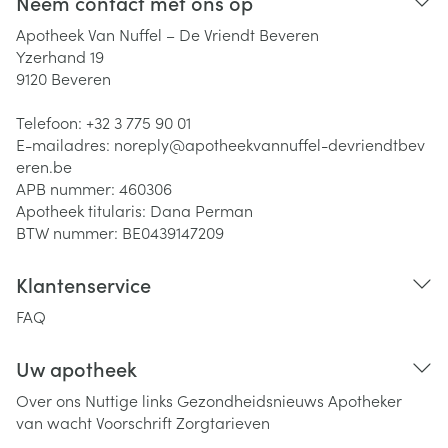
Neem contact met ons op
Apotheek Van Nuffel – De Vriendt Beveren
Yzerhand 19
9120
Beveren
Telefoon:
+32 3 775 90 01
E-mailadres:
noreply@
apotheekvannuffel-devriendtbev
eren.be
APB nummer:
460306
Apotheek titularis:
Dana Perman
BTW nummer:
BE0439147209
Klantenservice
FAQ
Uw apotheek
Over ons
Nuttige links
Gezondheidsnieuws
Apotheker
van wacht
Voorschrift
Zorgtarieven