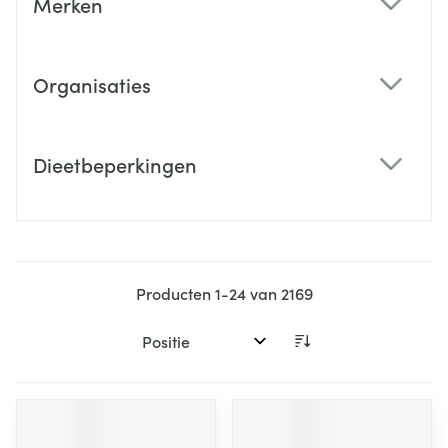
Merken
filter
Organisaties
filter
Dieetbeperkingen
filter
Producten
1
-
24
van
2169
Sorteer op: