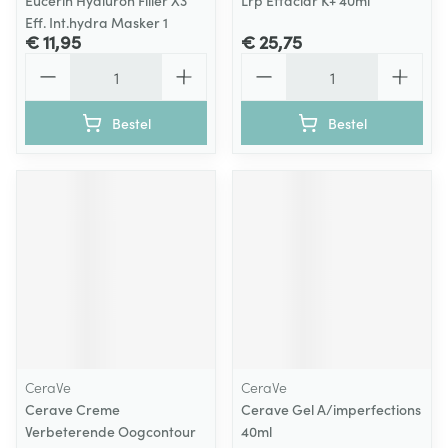
Eucerin Hyaluron Filler X3
Lrp Effaclar K+ 40ml
Eff. Int.hydra Masker 1
€ 11,95
€ 25,75
Aantal
Aantal
Bestel
Bestel
CeraVe
CeraVe
Cerave Creme
Cerave Gel A/imperfections
Verbeterende Oogcontour
40ml