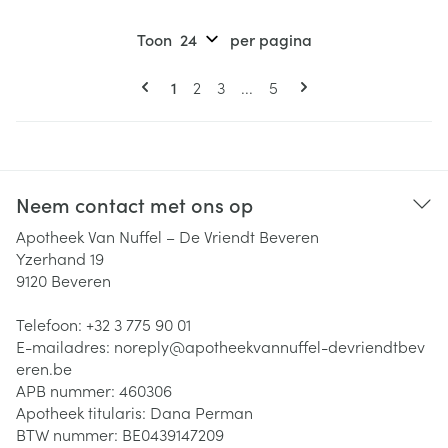
Toon
per pagina
Pagina's
U lees momenteel pagina
Pagina
Pagina
Pagina
1
2
3
...
5
Neem contact met ons op
Apotheek Van Nuffel – De Vriendt Beveren
Yzerhand 19
9120
Beveren
Telefoon:
+32 3 775 90 01
E-mailadres:
noreply@
apotheekvannuffel-devriendtbev
eren.be
APB nummer:
460306
Apotheek titularis:
Dana Perman
BTW nummer:
BE0439147209