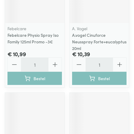
Febelcare
A. Vogel
Febelcare Physio Spray Iso
A.vogel Cinuforce
Family 125ml Promo -3€
Neusspray Forte+eucalyptus
20ml
€ 10,99
€ 10,39
Aantal
Aantal
Bestel
Bestel