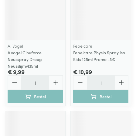
A. Vogel
Febelcare
A.vogel Cinuforce
Febelcare Physio Spray Iso
Neusspray Droog
Kids 125ml Promo -3€
Neusslijmvl.15ml
€ 9,99
€ 10,99
Aantal
Aantal
Bestel
Bestel