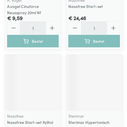
A. Vogel
Nasofree
A.vogel Cinuforce
Nasofree Start-set
Neusspray 20ml Nf
€ 9,59
€ 24,46
Aantal
Aantal
Bestel
Bestel
Nasofree
Sterimar
Nasofree Start-set Xylitol
Sterimar Hypertonisch