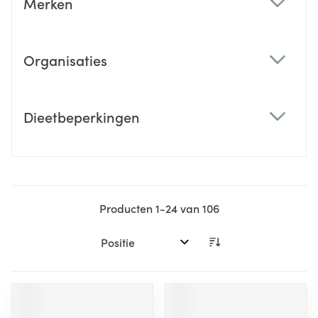
Merken
filter
Organisaties
filter
Dieetbeperkingen
filter
Producten
1
-
24
van
106
Sorteer op: