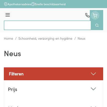
Ga naar de inhoud
Apothekersadvies
Snelle beschikbaarheid
Menu
Zoek
Product, merk, categorie...
Home
/
Schoonheid, verzorging en hygiëne
/
Neus
Neus
Filteren
Doorgaan naar productlijst
Prijs
filter