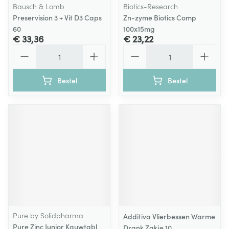
Bausch & Lomb
Biotics-Research
Preservision 3 + Vit D3 Caps
Zn-zyme Biotics Comp
60
100x15mg
€ 33,36
€ 23,22
Aantal
Aantal
Bestel
Bestel
Pure by Solidpharma
Additiva Vlierbessen Warme
Pure Zinc Junior Kauwtabl
Drank Zakje 10