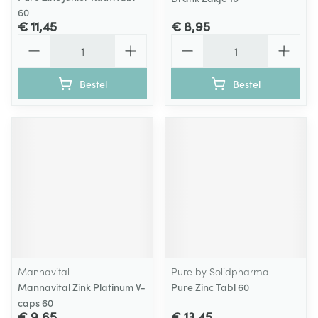
60
€ 11,45
€ 8,95
Aantal
Aantal
Bestel
Bestel
Mannavital
Pure by Solidpharma
Mannavital Zink Platinum V-
Pure Zinc Tabl 60
caps 60
€ 9,65
€ 13,45