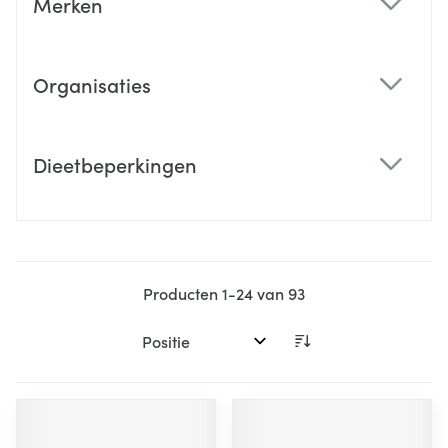
Merken
filter
Organisaties
filter
Dieetbeperkingen
filter
Producten
1
-
24
van
93
Sorteer op: