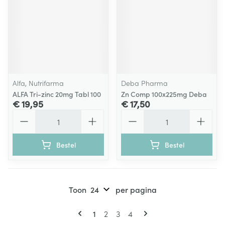
Alfa, Nutrifarma
Deba Pharma
ALFA Tri-zinc 20mg Tabl 100
Zn Comp 100x225mg Deba
€ 19,95
€ 17,50
Aantal
Aantal
Bestel
Bestel
Toon
per pagina
Pagina's
U lees momenteel pagina
Pagina
Pagina
Pagina
1
2
3
4