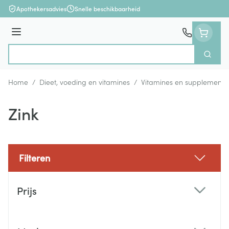
Ga naar de inhoud
Apothekersadvies
Snelle beschikbaarheid
Menu
Zoek
Product, merk, categorie...
Home
/
Dieet, voeding en vitamines
/
Vitamines en supplemente
Zink
Filteren
Doorgaan naar productlijst
Prijs
filter