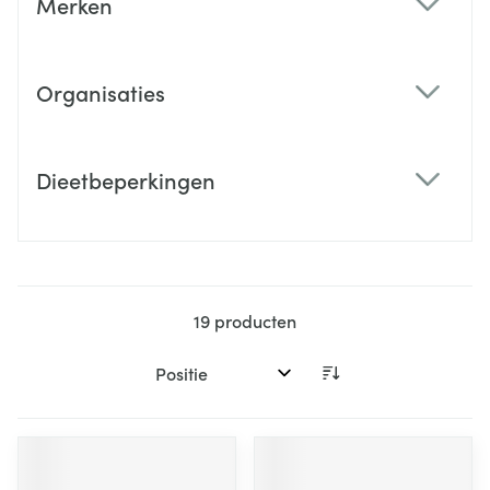
Merken
filter
Organisaties
filter
Dieetbeperkingen
filter
19
producten
Sorteer op: