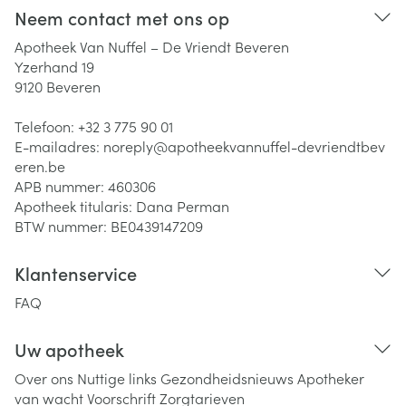
Neem contact met ons op
Apotheek Van Nuffel – De Vriendt Beveren
Yzerhand 19
9120
Beveren
Telefoon:
+32 3 775 90 01
E-mailadres:
noreply@
apotheekvannuffel-devriendtbev
eren.be
APB nummer:
460306
Apotheek titularis:
Dana Perman
BTW nummer:
BE0439147209
Klantenservice
FAQ
Uw apotheek
Over ons
Nuttige links
Gezondheidsnieuws
Apotheker
van wacht
Voorschrift
Zorgtarieven