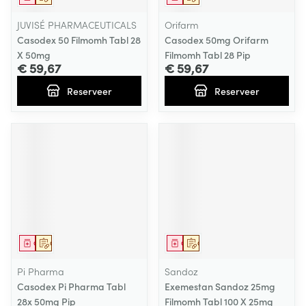
JUVISÉ PHARMACEUTICALS
Orifarm
Casodex 50 Filmomh Tabl 28
Casodex 50mg Orifarm
X 50mg
Filmomh Tabl 28 Pip
€ 59,67
€ 59,67
Reserveer
Reserveer
Geneesmiddel
Op voorschrift
Geneesmiddel
Op voorschrift
Pi Pharma
Sandoz
Casodex Pi Pharma Tabl
Exemestan Sandoz 25mg
28x 50mg Pip
Filmomh Tabl 100 X 25mg