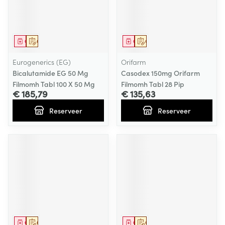
Geneesmiddel
Op voorschrift
Geneesmiddel
Op voorschrift
Eurogenerics (EG)
Orifarm
Bicalutamide EG 50 Mg
Casodex 150mg Orifarm
Filmomh Tabl 100 X 50 Mg
Filmomh Tabl 28 Pip
€ 185,79
€ 135,63
Reserveer
Reserveer
Geneesmiddel
Op voorschrift
Geneesmiddel
Op voorschrift