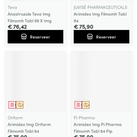
Teva
JUVISÉ PHARMACEUTICALS
Anastrozole Teva 1mg
Arimidex 1mg Filmomh Tabl
Filmomh Tabl 98 X 1mg
84
€ 76,42
€ 75,90
Reserveer
Reserveer
Geneesmiddel
Op voorschrift
Geneesmiddel
Op voorschrift
Orifarm
Pi Pharma
Arimidex 1mg Orifarm
Arimidex 1mg Pi Pharma
Filmomh Tabl 84
Filmomh Tabl 84 Pip
€ 75,90
€ 75,90