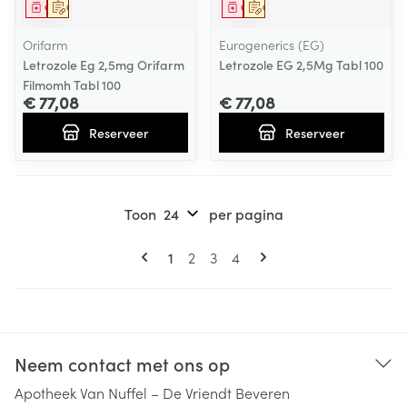
Geneesmiddel
Op voorschrift
Geneesmiddel
Op voorschrift
Orifarm
Eurogenerics (EG)
Letrozole Eg 2,5mg Orifarm
Letrozole EG 2,5Mg Tabl 100
Filmomh Tabl 100
€ 77,08
€ 77,08
Reserveer
Reserveer
Toon
per pagina
Pagina's
U lees momenteel pagina
Pagina
Pagina
Pagina
1
2
3
4
Neem contact met ons op
Apotheek Van Nuffel – De Vriendt Beveren