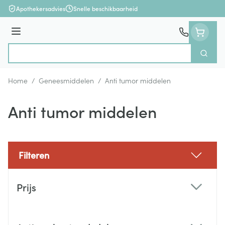
Ga naar de inhoud
Apothekersadvies
Snelle beschikbaarheid
Menu
Zoek
Product, merk, categorie...
Home
/
Geneesmiddelen
/
Anti tumor middelen
Anti tumor middelen
Filteren
Doorgaan naar productlijst
Prijs
filter