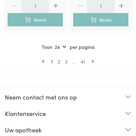
Aantal
Aantal
Bestel
Bestel
Toon
per pagina
Pagina's
U lees momenteel pagina
Pagina
Pagina
Pagina
1
2
3
...
41
Neem contact met ons op
Klantenservice
Uw apotheek