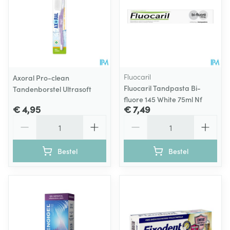
Fluocaril
Axoral Pro-clean
Fluocaril Tandpasta Bi-
Tandenborstel Ultrasoft
fluore 145 White 75ml Nf
€ 4,95
€ 7,49
Aantal
Aantal
Bestel
Bestel