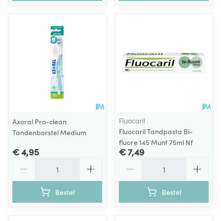
Fluocaril
Axoral Pro-clean
Fluocaril Tandpasta Bi-
Tandenborstel Medium
fluore 145 Munt 75ml Nf
€ 4,95
€ 7,49
Aantal
Aantal
Bestel
Bestel