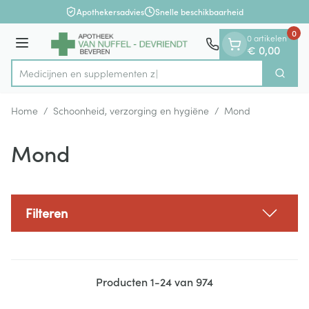
Dia 1 van 1
Ga naar de inhoud
Apothekersadvies
Snelle beschikbaarheid
0
0 artikelen
Menu
€ 0,00
Medicijne
Zoek
Product, merk, categorie...
Home
/
Schoonheid, verzorging en hygiëne
/
Mond
Mond
Filteren
Producten
1
-
24
van
974