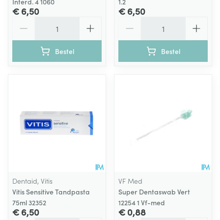
Interd. 4 1060
1.2
€ 6,50
€ 6,50
Aantal
Aantal
Bestel
Bestel
Dentaid, Vitis
VF Med
Vitis Sensitive Tandpasta
Super Dentaswab Vert
75ml 32352
12254 1 Vf-med
€ 6,50
€ 0,88