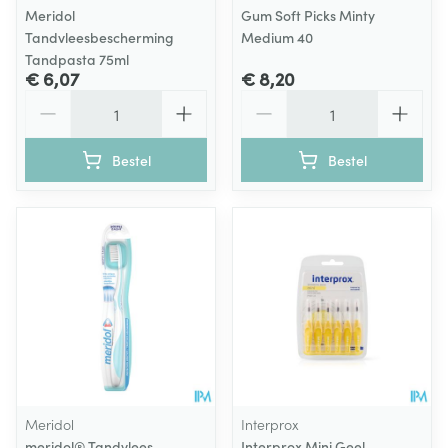
Meridol
Gum Soft Picks Minty
Tandvleesbescherming
Medium 40
Tandpasta 75ml
€ 6,07
€ 8,20
Aantal
Aantal
Bestel
Bestel
Meridol
Interprox
meridol® Tandvlees
Interprox Mini Geel