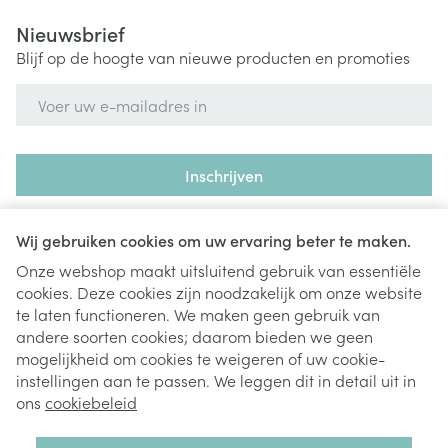
Nieuwsbrief
Blijf op de hoogte van nieuwe producten en promoties
E-mail adres
Inschrijven
Door op inschrijven te klikken, schrijft u zich in voor onze
nieuwsbrief en gaat u akkoord met onze
privacy policy
.
Wij gebruiken cookies om uw ervaring beter te maken.
Onze webshop maakt uitsluitend gebruik van essentiële
cookies. Deze cookies zijn noodzakelijk om onze website
te laten functioneren. We maken geen gebruik van
andere soorten cookies; daarom bieden we geen
mogelijkheid om cookies te weigeren of uw cookie-
instellingen aan te passen. We leggen dit in detail uit in
Juridische links
ons
cookiebeleid