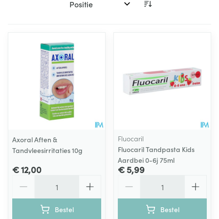
Sorteer op:
Fluocaril
Axoral Aften &
Fluocaril Tandpasta Kids
Tandvleesirritaties 10g
Aardbei 0-6j 75ml
€ 12,00
€ 5,99
Aantal
Aantal
Bestel
Bestel