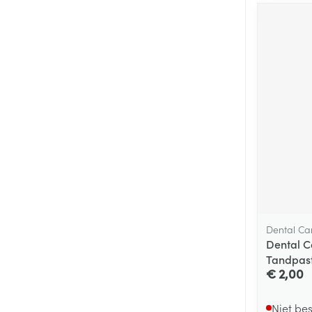
Haar
Gezichtsverzor
Pillendozen en
accessoires
Pigmentstoorni
Gevoelige huid
geïrriteerde hu
Gemengde hui
Doffe huid
Toon meer
Snurken
Dental Ca
Dental C
Tandpas
€ 2,00
Niet be