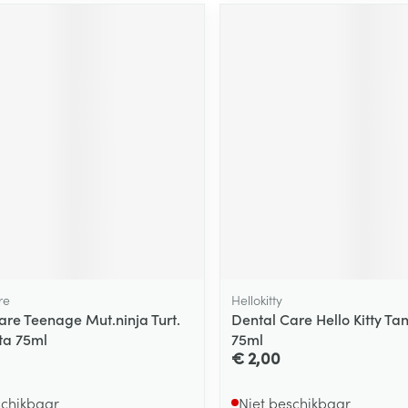
ging
Supplementen
Insectenwe
Mondmaskers
middelen
ssen
 -
id
d
Zelfbruiner
Scheren
re
Hellokitty
are Teenage Mut.ninja Turt.
Dental Care Hello Kitty T
ta 75ml
75ml
€ 2,00
schikbaar
Niet beschikbaar