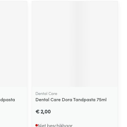
rende
Parfums en
geurproducten
CBD
Dental Care
andpasta
Dental Care Dora Tandpasta 75ml
€ 2,00
Niet beschikbaar