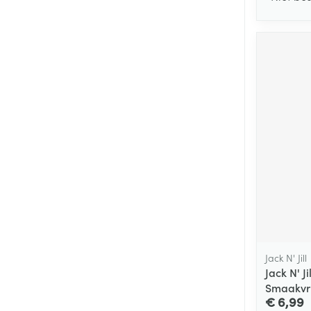
Jack N' Jill
Jack N' J
Smaakvri
€ 6,99