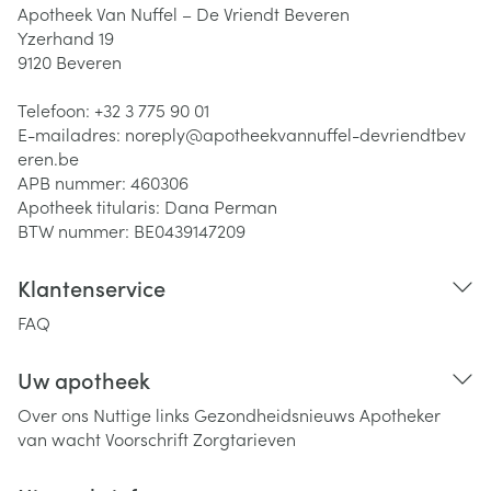
Apotheek Van Nuffel – De Vriendt Beveren
Yzerhand 19
9120
Beveren
Telefoon:
+32 3 775 90 01
E-mailadres:
noreply@
apotheekvannuffel-devriendtbev
eren.be
APB nummer:
460306
Apotheek titularis:
Dana Perman
BTW nummer:
BE0439147209
Klantenservice
FAQ
Uw apotheek
Over ons
Nuttige links
Gezondheidsnieuws
Apotheker
van wacht
Voorschrift
Zorgtarieven