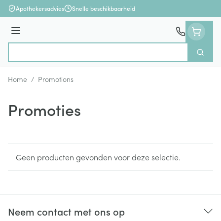
Ga naar de inhoud
Apothekersadvies
Snelle beschikbaarheid
Menu
Zoek
Product, merk, categorie...
Home
/
Promotions
Promoties
Geen producten gevonden voor deze selectie.
Neem contact met ons op