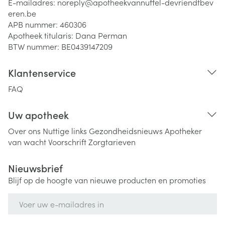
E-mailadres:
noreply@
apotheekvannuffel-devriendtbev
eren.be
APB nummer:
460306
Apotheek titularis:
Dana Perman
BTW nummer:
BE0439147209
Klantenservice
FAQ
Uw apotheek
Over ons
Nuttige links
Gezondheidsnieuws
Apotheker
van wacht
Voorschrift
Zorgtarieven
Nieuwsbrief
Blijf op de hoogte van nieuwe producten en promoties
E-mail adres