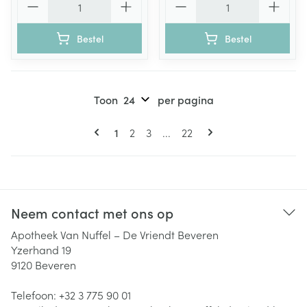
Bestel
Bestel
Toon
per pagina
Pagina's
U lees momenteel pagina
Pagina
Pagina
Pagina
1
2
3
...
22
Neem contact met ons op
Apotheek Van Nuffel – De Vriendt Beveren
Yzerhand 19
9120
Beveren
Telefoon:
+32 3 775 90 01