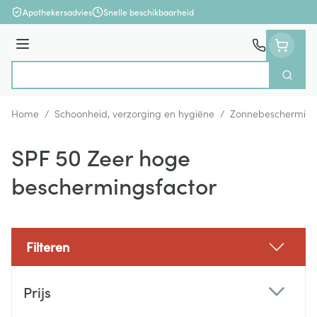
Ga naar de inhoud
Apothekersadvies
Snelle beschikbaarheid
Menu
Zoek
Product, merk, categorie...
Home
/
Schoonheid, verzorging en hygiëne
/
Zonnebeschermin
SPF 50 Zeer hoge
beschermingsfactor
Filteren
Doorgaan naar productlijst
Prijs
filter