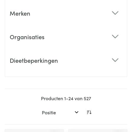
Merken
filter
Organisaties
filter
Dieetbeperkingen
filter
Producten
1
-
24
van
527
Sorteer op: