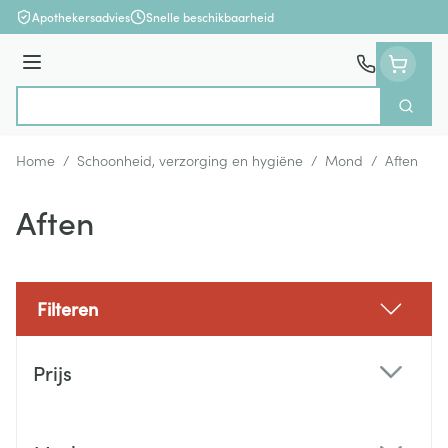
Ga naar de inhoud
Apothekersadvies
Snelle beschikbaarheid
Menu
Zoek
Product, merk, categorie...
Home
/
Schoonheid, verzorging en hygiëne
/
Mond
/
Aften
Aften
Filteren
Doorgaan naar productlijst
Prijs
filter