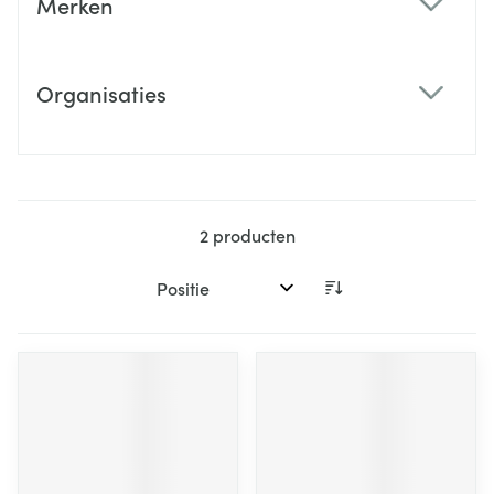
Merken
filter
Organisaties
filter
2
producten
Sorteer op: