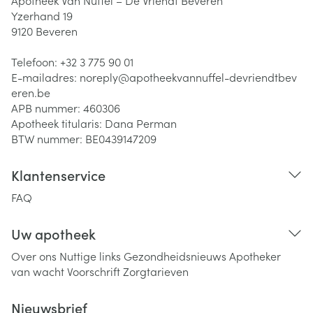
Apotheek Van Nuffel – De Vriendt Beveren
Yzerhand 19
9120
Beveren
Telefoon:
+32 3 775 90 01
E-mailadres:
noreply@
apotheekvannuffel-devriendtbev
eren.be
APB nummer:
460306
Apotheek titularis:
Dana Perman
BTW nummer:
BE0439147209
Klantenservice
FAQ
Uw apotheek
Over ons
Nuttige links
Gezondheidsnieuws
Apotheker
van wacht
Voorschrift
Zorgtarieven
Nieuwsbrief