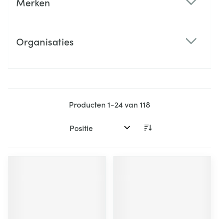
Merken
filter
Organisaties
filter
Producten
1
-
24
van
118
Sorteer op: