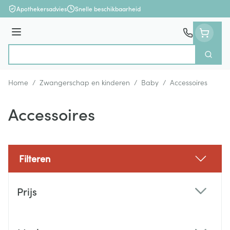
Ga naar de inhoud
Apothekersadvies
Snelle beschikbaarheid
Menu
Zoek
Product, merk, categorie...
Home
/
Zwangerschap en kinderen
/
Baby
/
Accessoires
Accessoires
Filteren
Doorgaan naar productlijst
Prijs
filter