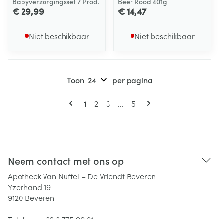
Babyverzorgingsset 7 Prod.
Beer Rood 401g
€ 29,99
€ 14,47
Niet beschikbaar
Niet beschikbaar
Toon
per pagina
Pagina's
U lees momenteel pagina
Pagina
Pagina
Pagina
1
2
3
...
5
Neem contact met ons op
Apotheek Van Nuffel – De Vriendt Beveren
Yzerhand 19
9120
Beveren