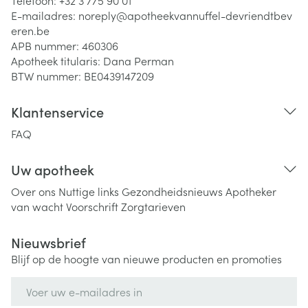
Telefoon:
+32 3 775 90 01
E-mailadres:
noreply@
apotheekvannuffel-devriendtbev
eren.be
APB nummer:
460306
Apotheek titularis:
Dana Perman
BTW nummer:
BE0439147209
Klantenservice
FAQ
Uw apotheek
Over ons
Nuttige links
Gezondheidsnieuws
Apotheker
van wacht
Voorschrift
Zorgtarieven
Nieuwsbrief
Blijf op de hoogte van nieuwe producten en promoties
E-mail adres