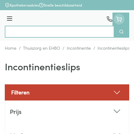
Ga naar de inhoud
Apothekersadvies
Snelle beschikbaarheid
Menu
Zoek
Product, merk, categorie...
Home
/
Thuiszorg en EHBO
/
Incontinentie
/
Incontinentieslips
Incontinentieslips
Filteren
Doorgaan naar productlijst
Prijs
filter