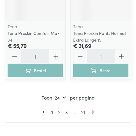
Tena
Tena
Tena Proskin Comfort Maxi
Tena Proskin Pants Normal
34
Extra Large 15
€ 55,79
€ 31,69
Aantal
Aantal
Bestel
Bestel
Toon
per pagina
Pagina's
U lees momenteel pagina
Pagina
Pagina
Pagina
1
2
3
...
21