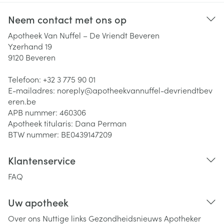
Neem contact met ons op
Apotheek Van Nuffel – De Vriendt Beveren
Yzerhand 19
9120
Beveren
Telefoon:
+32 3 775 90 01
E-mailadres:
noreply@
apotheekvannuffel-devriendtbev
eren.be
APB nummer:
460306
Apotheek titularis:
Dana Perman
BTW nummer:
BE0439147209
Klantenservice
FAQ
Uw apotheek
Over ons
Nuttige links
Gezondheidsnieuws
Apotheker