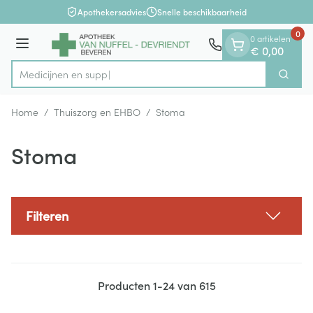
Dia 1 van 1
Ga naar de inhoud
Apothekersadvies
Snelle beschikbaarheid
0
0 artikelen
Menu
€ 0,00
M
Zoek
Product, merk, categorie...
Home
/
Thuiszorg en EHBO
/
Stoma
Stoma
Filteren
Producten
1
-
24
van
615