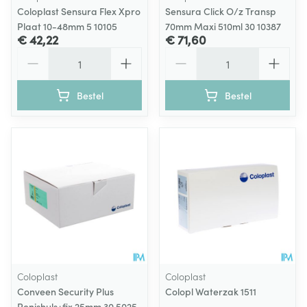
Coloplast Sensura Flex Xpro
Sensura Click O/z Transp
Plaat 10-48mm 5 10105
70mm Maxi 510ml 30 10387
€ 42,22
€ 71,60
Aantal
Aantal
Bestel
Bestel
Coloplast
Coloplast
Conveen Security Plus
Colopl Waterzak 1511
Penishuls+fix 25mm 30 5025