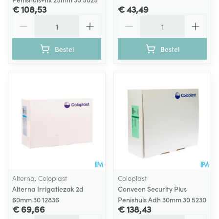
€ 108,53
€ 43,49
Aantal
Aantal
Bestel
Bestel
Alterna, Coloplast
Coloplast
Alterna Irrigatiezak 2d
Conveen Security Plus
60mm 30 12836
Penishuls Adh 30mm 30 5230
€ 69,66
€ 138,43