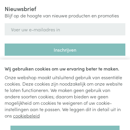
Nieuwsbrief
Blijf op de hoogte van nieuwe producten en promoties
E-mail adres
Inschrijven
Door op inschrijven te klikken, schrijft u zich in voor onze
nieuwsbrief en gaat u akkoord met onze
privacy policy
.
Wij gebruiken cookies om uw ervaring beter te maken.
Onze webshop maakt uitsluitend gebruik van essentiële
cookies. Deze cookies zijn noodzakelijk om onze website
te laten functioneren. We maken geen gebruik van
andere soorten cookies; daarom bieden we geen
mogelijkheid om cookies te weigeren of uw cookie-
instellingen aan te passen. We leggen dit in detail uit in
Juridische links
ons
cookiebeleid