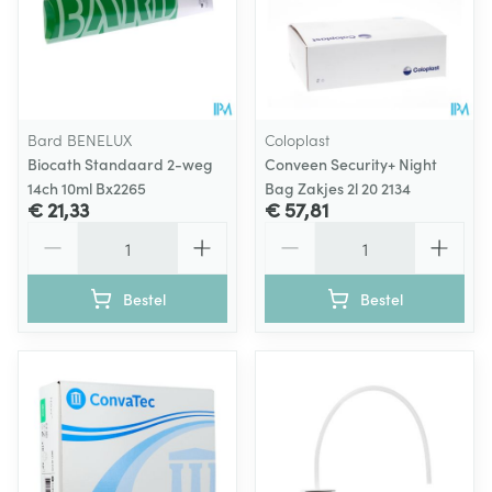
Bard BENELUX
Coloplast
Biocath Standaard 2-weg
Conveen Security+ Night
14ch 10ml Bx2265
Bag Zakjes 2l 20 2134
€ 21,33
€ 57,81
Aantal
Aantal
Bestel
Bestel