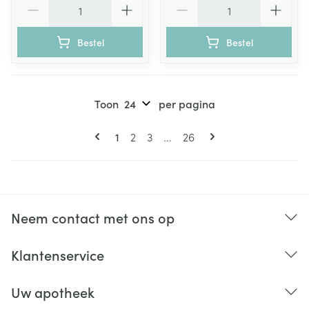
Aantal
Aantal
Bestel
Bestel
Toon
per pagina
Pagina's
U lees momenteel pagina
Pagina
Pagina
Pagina
1
2
3
...
26
Neem contact met ons op
Klantenservice
Uw apotheek