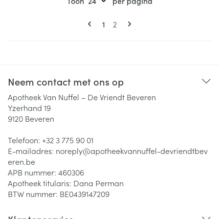
Toon
per pagina
Pagina's
U lees momenteel pagina
Pagina
1
2
Neem contact met ons op
Apotheek Van Nuffel – De Vriendt Beveren
Yzerhand 19
9120
Beveren
Telefoon:
+32 3 775 90 01
E-mailadres:
noreply@
apotheekvannuffel-devriendtbev
eren.be
APB nummer:
460306
Apotheek titularis:
Dana Perman
BTW nummer:
BE0439147209