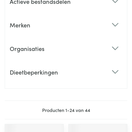
Actieve bestandsdelen
filter
Merken
filter
Organisaties
filter
Dieetbeperkingen
filter
Producten
1
-
24
van
44