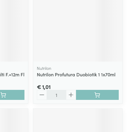
rende
Parfums en
geurproducten
Nutrilon
ti F.+12m Fl
Nutrilon Profutura Duobiotik 1 1x70ml
€ 1,01
Aantal
CBD