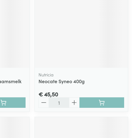
Nutricia
haamsmelk
Neocate Syneo 400g
€ 45,50
Aantal