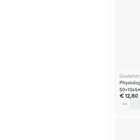
Qualiphar
Physiolo
50+10x5
€ 12,80
Aantal