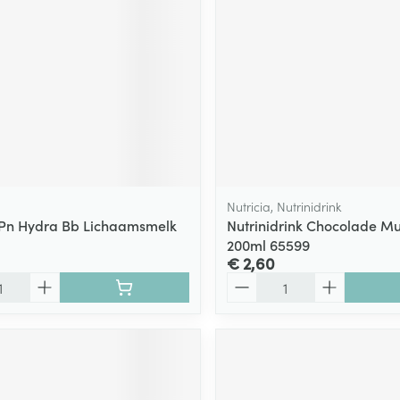
ging
Supplementen
Insectenwe
Mondmaskers
middelen
ssen
 -
id
d
Nutricia, Nutrinidrink
Pn Hydra Bb Lichaamsmelk
Nutrinidrink Chocolade Mul
200ml 65599
€ 2,60
Aantal
Zelfbruiner
Scheren