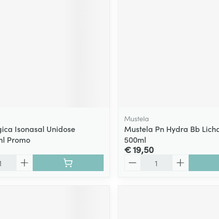
Mustela
gica Isonasal Unidose
Mustela Pn Hydra Bb Lic
ml Promo
500ml
€ 19,50
Aantal