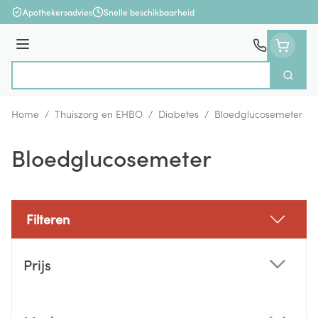
Ga naar de inhoud
Apothekersadvies
Snelle beschikbaarheid
Menu
Zoek
Product, merk, categorie...
Home
/
Thuiszorg en EHBO
/
Diabetes
/
Bloedglucosemeter
Bloedglucosemeter
Filteren
Doorgaan naar productlijst
Prijs
filter