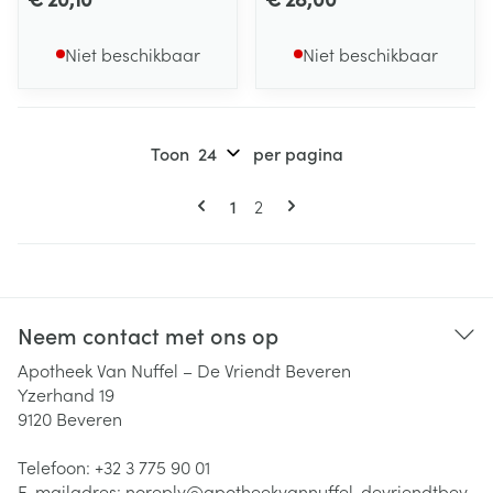
Niet beschikbaar
Niet beschikbaar
Toon
per pagina
Pagina's
U lees momenteel pagina
Pagina
1
2
Neem contact met ons op
Apotheek Van Nuffel – De Vriendt Beveren
Yzerhand 19
9120
Beveren
Telefoon:
+32 3 775 90 01
E-mailadres:
noreply@
apotheekvannuffel-devriendtbev