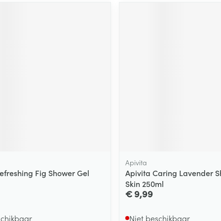
ging
Supplementen
Insectenwe
Mondmaskers
middelen
ssen
 -
id
d
Zelfbruiner
Scheren
Apivita
Refreshing Fig Shower Gel
Apivita Caring Lavender S
Skin 250ml
€ 9,99
schikbaar
Niet beschikbaar