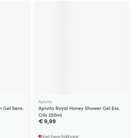
rende
Parfums en
geurproducten
CBD
Apivita
h Gel Sens.
Apivita Royal Honey Shower Gel Ess.
Oils 250ml
€ 9,99
Niet beschikbaar