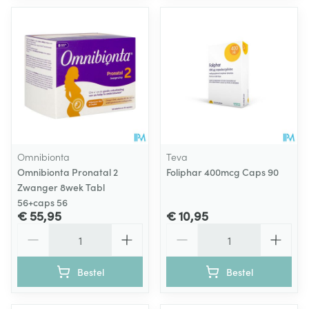
Omnibionta
Teva
Omnibionta Pronatal 2
Foliphar 400mcg Caps 90
Zwanger 8wek Tabl
56+caps 56
€ 55,95
€ 10,95
Aantal
Aantal
Bestel
Bestel