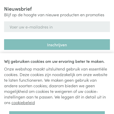
Nieuwsbrief
Blijf op de hoogte van nieuwe producten en promoties
E-mail adres
Inschrijven
Door op inschrijven te klikken, schrijft u zich in voor onze
nieuwsbrief en gaat u akkoord met onze
privacy policy
.
Wij gebruiken cookies om uw ervaring beter te maken.
Onze webshop maakt uitsluitend gebruik van essentiële
cookies. Deze cookies zijn noodzakelijk om onze website
te laten functioneren. We maken geen gebruik van
andere soorten cookies; daarom bieden we geen
mogelijkheid om cookies te weigeren of uw cookie-
instellingen aan te passen. We leggen dit in detail uit in
Juridische links
ons
cookiebeleid