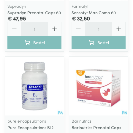
Supradyn
Farmafyt
Supradyn Prenatal Caps 60
Sensofyt Man Comp 60
€ 47,95
€ 32,50
Aantal
Aantal
Bestel
Bestel
pure encapsulations
Barinutrics
Pure Encapsulations B12
Barinutrics Prenatal Caps