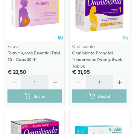
Folavit
Omnibionta
Folavit 0,4mg Essential Tabl
Omnibionta Pronatal
30 + Caps 30 Nf
1kinderwens Zwang. 8wek
Tabl56
€ 22,50
€ 31,95
Aantal
Aantal
Bestel
Bestel