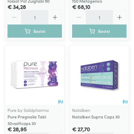
Folaat Pot Zuigtabl 90
150 Metagenics
€ 34,28
€ 68,10
Aantal
Aantal
Bestel
Bestel
Pure by Solidpharma
Natalben
Pure Pregnalia Tabl
Natalben Supra Caps 30
30+softcaps 30
€ 28,95
€ 27,70