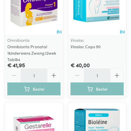
Omnibionta
Vinalac
Omnibionta Pronatal
Vinalac Caps 90
1kinderwens Zwang.12wek
Tabl84
€ 41,95
€ 40,00
Aantal
Aantal
Bestel
Bestel