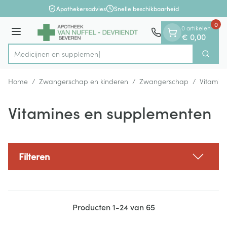
Dia 1 van 1
Ga naar de inhoud
Apothekersadvies
Snelle beschikbaarheid
0
0 artikelen
Menu
€ 0,00
M
Zoek
Product, merk, categorie...
Home
/
Zwangerschap en kinderen
/
Zwangerschap
/
Vitamin
Vitamines en supplementen
Filteren
Producten
1
-
24
van
65