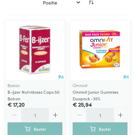
Sorteer op:
Boiron
Omnivit
B-ijzer Nutridoses Caps 50
Omnivit Junior Gummies
Boiron
Duopack -35%
€ 17,20
€ 25,94
Aantal
Aantal
Bestel
Bestel