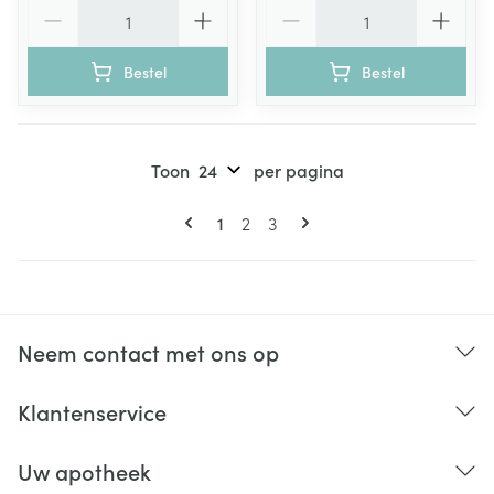
Aantal
Aantal
Bestel
Bestel
Toon
per pagina
Pagina's
U lees momenteel pagina
Pagina
Pagina
1
2
3
Neem contact met ons op
Klantenservice
Uw apotheek