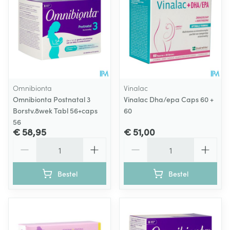
Omnibionta
Vinalac
Omnibionta Postnatal 3
Vinalac Dha/epa Caps 60 +
Borstv.8wek Tabl 56+caps
60
56
€ 58,95
€ 51,00
Aantal
Aantal
Bestel
Bestel