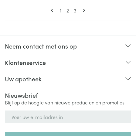
Pagina's
U lees momenteel pagina
Pagina
Pagina
1
2
3
Neem contact met ons op
Klantenservice
Uw apotheek
Nieuwsbrief
Blijf op de hoogte van nieuwe producten en promoties
E-mail adres