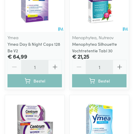
Ymea
Menophytea, Nutreov
Ymea Day & Night Caps 128
Menophytea Silhouette
Be V2
Vochtretentie Tabl 30
€ 64,99
€ 21,25
Aantal
Aantal
Bestel
Bestel