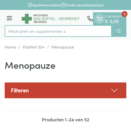
Dia 1 van 1
Ga naar de inhoud
Apothekersadvies
Snelle beschikbaarheid
0
0 artikelen
Menu
€ 0,00
Medicijn
Zoek
Product, merk, categorie...
Home
/
Vitaliteit 50+
/
Menopauze
Menopauze
Filteren
Producten
1
-
24
van
52