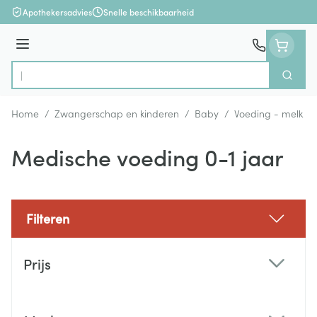
Ga naar de inhoud
Apothekersadvies
Snelle beschikbaarheid
Menu
Zoek
Product, merk, categorie...
Home
/
Zwangerschap en kinderen
/
Baby
/
Voeding - melk
/
Medische voeding 0-1 jaar
Filteren
Doorgaan naar productlijst
Prijs
filter