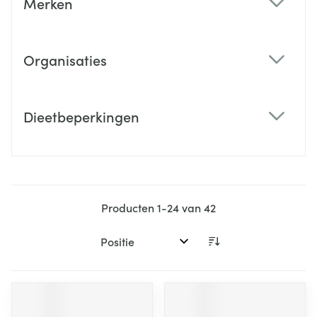
Merken
filter
Organisaties
filter
Dieetbeperkingen
filter
Producten
1
-
24
van
42
Sorteer op: