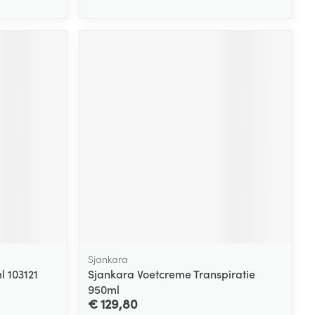
Sjankara
l 103121
Sjankara Voetcreme Transpiratie
950ml
€ 129,80