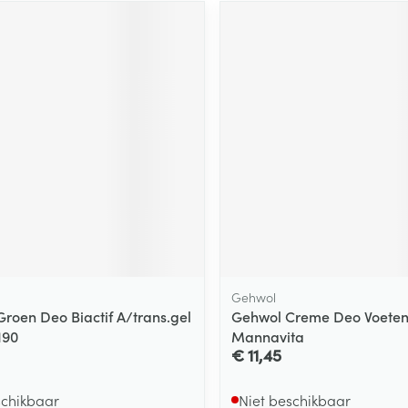
Gehwol
Groen Deo Biactif A/trans.gel
Gehwol Creme Deo Voeten
190
Mannavita
€ 11,45
schikbaar
Niet beschikbaar