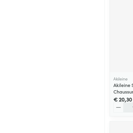
Akileine
Akileine 
Chaussur
€ 20,30
Aantal