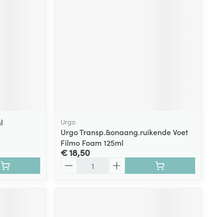
rende
Parfums en
geurproducten
l
Urgo
Urgo Transp.&onaang.ruikende Voet
Filmo Foam 125ml
€ 18,50
CBD
Aantal