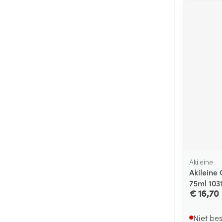
Akileine
Akileine 
75ml 103
€ 16,70
Niet be