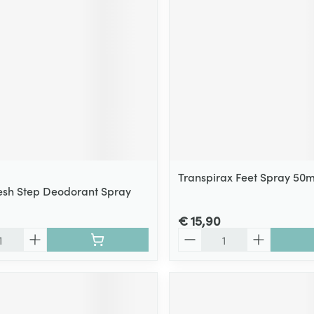
ging
Supplementen
Insectenwe
Mondmaskers
middelen
ssen
 -
id
d
Transpirax Feet Spray 50m
resh Step Deodorant Spray
€ 15,90
Zelfbruiner
Scheren
Aantal