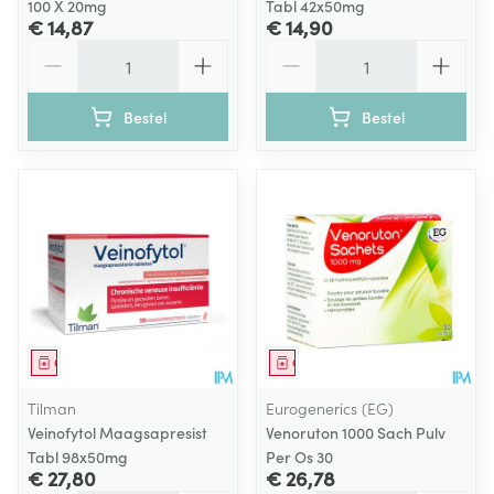
100 X 20mg
Tabl 42x50mg
€ 14,87
€ 14,90
Aantal
Aantal
Bestel
Bestel
Geneesmiddel
Geneesmiddel
Tilman
Eurogenerics (EG)
Veinofytol Maagsapresist
Venoruton 1000 Sach Pulv
Tabl 98x50mg
Per Os 30
€ 27,80
€ 26,78