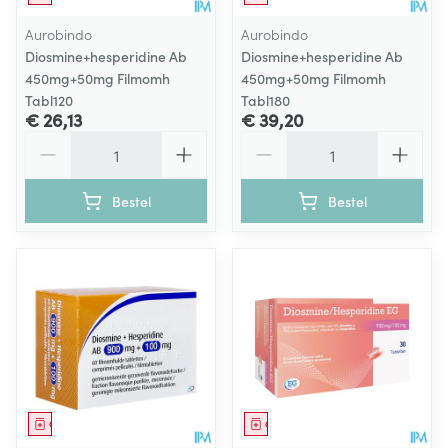
Aurobindo
Aurobindo
Diosmine+hesperidine Ab
Diosmine+hesperidine Ab
450mg+50mg Filmomh
450mg+50mg Filmomh
Tabl120
Tabl180
€ 26,13
€ 39,20
Aantal
Aantal
Bestel
Bestel
Geneesmiddel
Geneesmiddel