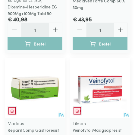
Eurogenerics (EG)
Mediaven Forte Comp 60 X
Diosmine+Hesperidine EG
30mg
900Mg+100Mg Tabl 90
€ 40,98
€ 43,95
Aantal
Aantal
Bestel
Bestel
Geneesmiddel
Geneesmiddel
Madaus
Tilman
Reparil Comp Gastroresist
Veinofytol Maagsapresist