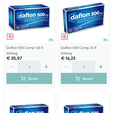
Geneesmiddel
Geneesmiddel
Daflon 500 Comp 120 X
Daflon 500 Comp 30 X
500mg
500mg
€ 35,97
€ 14,23
Aantal
Aantal
Bestel
Bestel