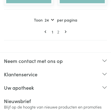
Toon
per pagina
Pagina's
U lees momenteel pagina
Pagina
1
2
Neem contact met ons op
Klantenservice
Uw apotheek
Nieuwsbrief
Blijf op de hoogte van nieuwe producten en promoties