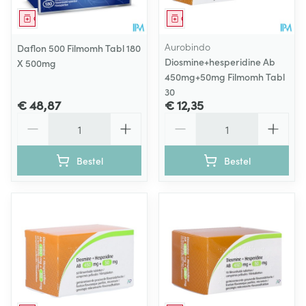
Geneesmiddel
Geneesmiddel
Aurobindo
Daflon 500 Filmomh Tabl 180
Diosmine+hesperidine Ab
X 500mg
450mg+50mg Filmomh Tabl
30
€ 48,87
€ 12,35
Aantal
Aantal
Bestel
Bestel