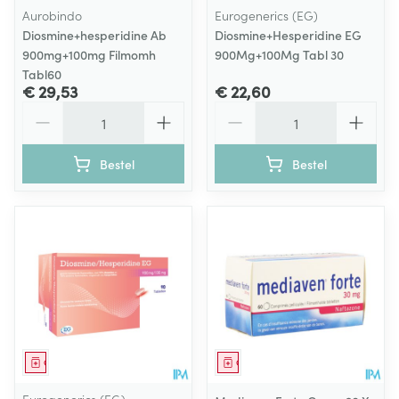
Aurobindo
Eurogenerics (EG)
Diosmine+hesperidine Ab
Diosmine+Hesperidine EG
900mg+100mg Filmomh
900Mg+100Mg Tabl 30
Tabl60
€ 29,53
€ 22,60
Aantal
Aantal
Bestel
Bestel
Geneesmiddel
Geneesmiddel