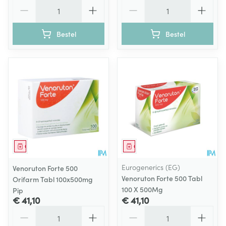
Aantal
Aantal
Bestel
Bestel
Geneesmiddel
Geneesmiddel
Eurogenerics (EG)
Venoruton Forte 500
Venoruton Forte 500 Tabl
Orifarm Tabl 100x500mg
100 X 500Mg
Pip
€ 41,10
€ 41,10
Aantal
Aantal