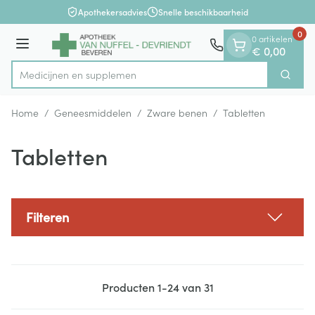
Dia 1 van 1
Ga naar de inhoud
Apothekersadvies
Snelle beschikbaarheid
0
0 artikelen
Menu
€ 0,00
M
Zoek
Product, merk, categorie...
Home
/
Geneesmiddelen
/
Zware benen
/
Tabletten
Tabletten
Filteren
Producten
1
-
24
van
31