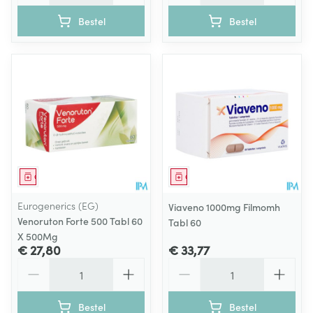
Bestel
Bestel
Geneesmiddel
Geneesmiddel
Eurogenerics (EG)
Viaveno 1000mg Filmomh
Venoruton Forte 500 Tabl 60
Tabl 60
X 500Mg
€ 27,80
€ 33,77
Aantal
Aantal
Bestel
Bestel