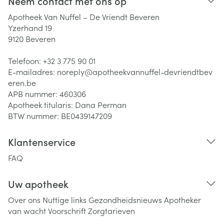
Neem contact met ons op
Apotheek Van Nuffel – De Vriendt Beveren
Yzerhand 19
9120
Beveren
Telefoon:
+32 3 775 90 01
E-mailadres:
noreply@
apotheekvannuffel-devriendtbev
eren.be
APB nummer:
460306
Apotheek titularis:
Dana Perman
BTW nummer:
BE0439147209
Klantenservice
FAQ
Uw apotheek
Over ons
Nuttige links
Gezondheidsnieuws
Apotheker
van wacht
Voorschrift
Zorgtarieven