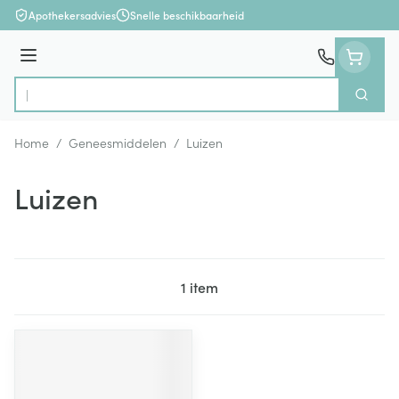
Ga naar de inhoud
Apothekersadvies
Snelle beschikbaarheid
Menu
Zoek
Product, merk, categorie...
Home
/
Geneesmiddelen
/
Luizen
Luizen
1
item