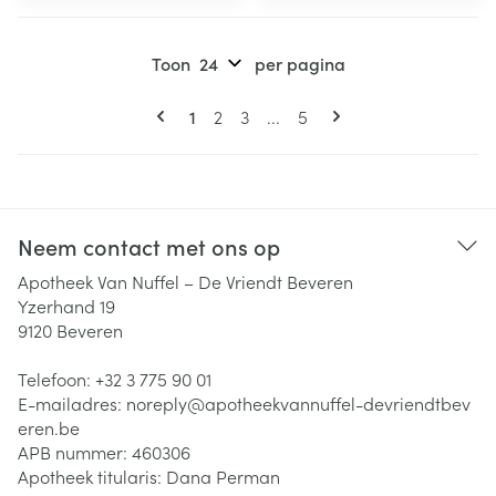
Toon
per pagina
Pagina's
U lees momenteel pagina
Pagina
Pagina
Pagina
1
2
3
...
5
Neem contact met ons op
Apotheek Van Nuffel – De Vriendt Beveren
Yzerhand 19
9120
Beveren
Telefoon:
+32 3 775 90 01
E-mailadres:
noreply@
apotheekvannuffel-devriendtbev
eren.be
APB nummer:
460306
Apotheek titularis:
Dana Perman