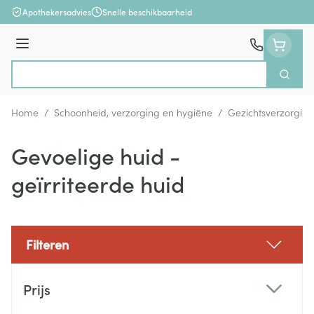
Ga naar de inhoud
Apothekersadvies
Snelle beschikbaarheid
Menu
Zoek
Product, merk, categorie...
Home
/
Schoonheid, verzorging en hygiëne
/
Gezichtsverzorging
Gevoelige huid -
geïrriteerde huid
Filteren
Doorgaan naar productlijst
Prijs
filter