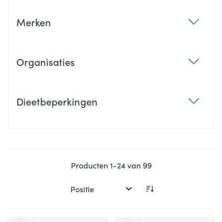
Merken
filter
Organisaties
filter
Dieetbeperkingen
filter
Producten
1
-
24
van
99
Sorteer op: