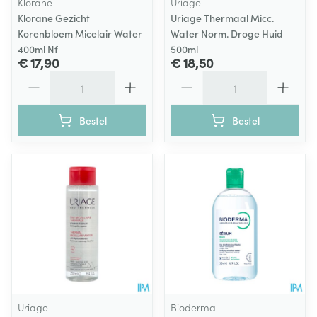
Klorane
Uriage
Klorane Gezicht
Uriage Thermaal Micc.
Korenbloem Micelair Water
Water Norm. Droge Huid
400ml Nf
500ml
€ 17,90
€ 18,50
Aantal
Aantal
Bestel
Bestel
Uriage
Bioderma