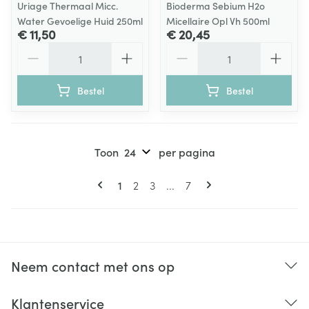
Uriage Thermaal Micc.
Bioderma Sebium H2o
Water Gevoelige Huid 250ml
Micellaire Opl Vh 500ml
€ 11,50
€ 20,45
Aantal
Aantal
Bestel
Bestel
Toon
per pagina
Pagina's
U lees momenteel pagina
Pagina
Pagina
Pagina
1
2
3
...
7
Neem contact met ons op
Klantenservice