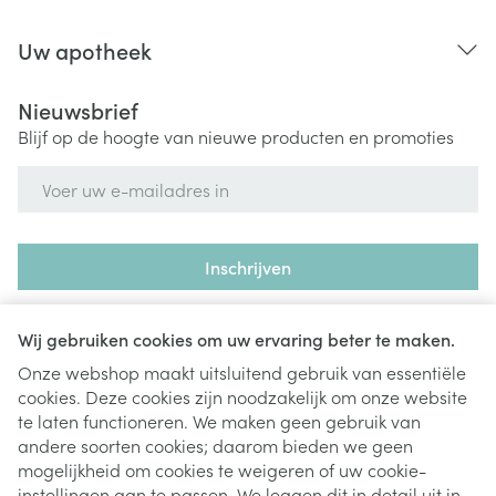
Uw apotheek
Nieuwsbrief
Blijf op de hoogte van nieuwe producten en promoties
E-mail adres
Inschrijven
Door op inschrijven te klikken, schrijft u zich in voor onze
nieuwsbrief en gaat u akkoord met onze
privacy policy
.
Wij gebruiken cookies om uw ervaring beter te maken.
Onze webshop maakt uitsluitend gebruik van essentiële
cookies. Deze cookies zijn noodzakelijk om onze website
te laten functioneren. We maken geen gebruik van
andere soorten cookies; daarom bieden we geen
mogelijkheid om cookies te weigeren of uw cookie-
instellingen aan te passen. We leggen dit in detail uit in