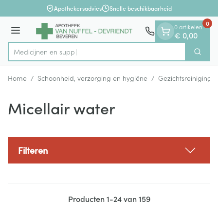
Dia 1 van 1
Ga naar de inhoud
Apothekersadvies
Snelle beschikbaarheid
0
0 artikelen
Menu
€ 0,00
Zoek
Product, merk, categorie...
Home
/
Schoonheid, verzorging en hygiëne
/
Gezichtsreiniging 
Micellair water
Filteren
Producten
1
-
24
van
159