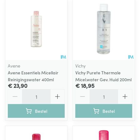
Avene
Vichy
Avene Essentiels Micellair
Vichy Purete Thermale
Reinigingswater 400ml
Micel.water Gev. Huid 200ml
€ 23,90
€ 18,95
Aantal
Aantal
Bestel
Bestel