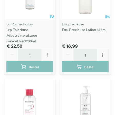
La Roche Posay
Eauprecieuse
Lrp Toleriane
Eau Precieuse Lotion 375ml
Micel.rein.wat.zeer
Gevoel.huid200ml
€ 22,50
€ 18,99
Aantal
Aantal
Bestel
Bestel