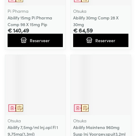
Pi Pharma
Otsuka
Abilify 15mg Pi Pharma
Abilify 30mg Comp 28 X
Comp 98 X 15mg Pip
30mg
€ 140,49
€ 64,59
Reserveer
Reserveer
Geneesmiddel
Op voorschrift
Geneesmiddel
Op voorschrift
Otsuka
Otsuka
Abilify 7,5mg/ml Inj.opl Fl 1
Abilify Maintena 960mg
9,75mg(1,3ml)
Susp Inj Voorgev.spuit3,2ml