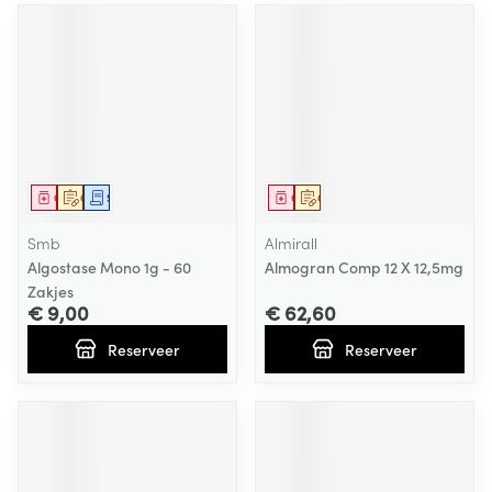
Geneesmiddel
Op voorschrift
Schriftelijke aanvraag
Geneesmiddel
Op voorschrift
Smb
Almirall
Algostase Mono 1g - 60
Almogran Comp 12 X 12,5mg
Zakjes
€ 9,00
€ 62,60
Reserveer
Reserveer