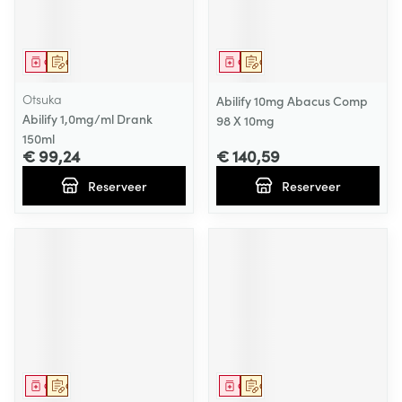
Geneesmiddel
Op voorschrift
Geneesmiddel
Op voorschrift
Otsuka
Abilify 10mg Abacus Comp
Abilify 1,0mg/ml Drank
98 X 10mg
150ml
€ 99,24
€ 140,59
Reserveer
Reserveer
Geneesmiddel
Op voorschrift
Geneesmiddel
Op voorschrift