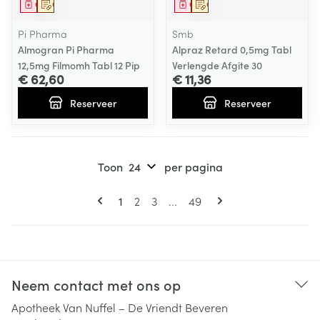
Geneesmiddel
Op voorschrift
Geneesmiddel
Op voorschrift
Pi Pharma
Smb
Almogran Pi Pharma
Alpraz Retard 0,5mg Tabl
12,5mg Filmomh Tabl 12 Pip
Verlengde Afgite 30
€ 62,60
€ 11,36
Reserveer
Reserveer
Toon
per pagina
Pagina's
U lees momenteel pagina
Pagina
Pagina
Pagina
1
2
3
...
49
Neem contact met ons op
Apotheek Van Nuffel – De Vriendt Beveren