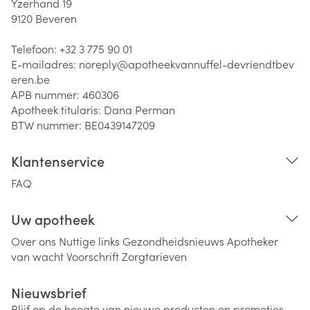
Yzerhand 19
9120
Beveren
Telefoon:
+32 3 775 90 01
E-mailadres:
noreply@
apotheekvannuffel-devriendtbev
eren.be
APB nummer:
460306
Apotheek titularis:
Dana Perman
BTW nummer:
BE0439147209
Klantenservice
FAQ
Uw apotheek
Over ons
Nuttige links
Gezondheidsnieuws
Apotheker
van wacht
Voorschrift
Zorgtarieven
Nieuwsbrief
Blijf op de hoogte van nieuwe producten en promoties