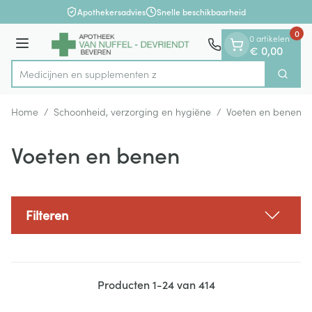
Dia 1 van 1
Ga naar de inhoud
Apothekersadvies
Snelle beschikbaarheid
0
0 artikelen
Menu
€ 0,00
Medicijnen
Zoek
Product, merk, categorie...
Home
/
Schoonheid, verzorging en hygiëne
/
Voeten en benen
Voeten en benen
Filteren
Producten
1
-
24
van
414