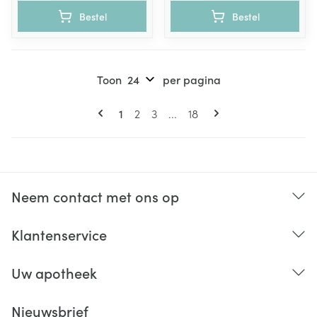
Bestel
Bestel
Toon
per pagina
Pagina's
U lees momenteel pagina
Pagina
Pagina
Pagina
1
2
3
...
18
Neem contact met ons op
Klantenservice
Uw apotheek
Nieuwsbrief