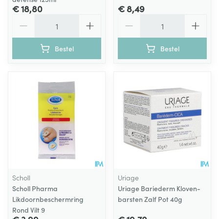
€ 18,80
€ 8,49
Aantal
Aantal
Bestel
Bestel
Scholl
Uriage
Scholl Pharma
Uriage Bariederm Kloven-
Likdoornbeschermring
barsten Zalf Pot 40g
Rond Vilt 9