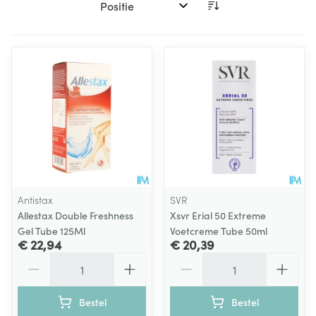
Sorteer op:
Antistax
SVR
Allestax Double Freshness
Xsvr Erial 50 Extreme
Gel Tube 125Ml
Voetcreme Tube 50ml
€ 22,94
€ 20,39
Aantal
Aantal
Bestel
Bestel