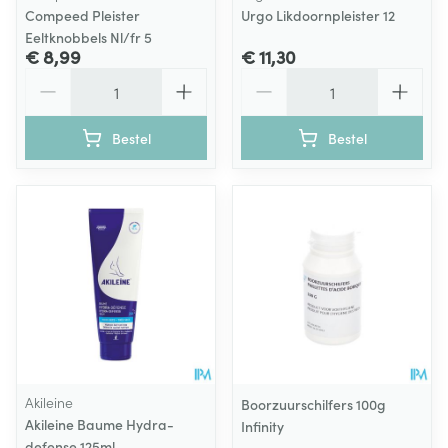
Compeed Pleister
Urgo Likdoornpleister 12
Eeltknobbels Nl/fr 5
€ 8,99
€ 11,30
Aantal
Aantal
Bestel
Bestel
Akileine
Boorzuurschilfers 100g
Akileine Baume Hydra-
Infinity
defense 125ml