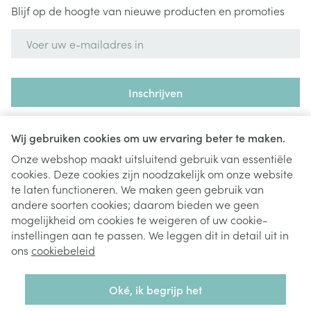
Blijf op de hoogte van nieuwe producten en promoties
E-mail adres
Inschrijven
Door op inschrijven te klikken, schrijft u zich in voor onze
nieuwsbrief en gaat u akkoord met onze
privacy policy
.
Wij gebruiken cookies om uw ervaring beter te maken.
Onze webshop maakt uitsluitend gebruik van essentiële
cookies. Deze cookies zijn noodzakelijk om onze website
te laten functioneren. We maken geen gebruik van
andere soorten cookies; daarom bieden we geen
mogelijkheid om cookies te weigeren of uw cookie-
instellingen aan te passen. We leggen dit in detail uit in
Juridische links
ons
cookiebeleid
Oké, ik begrijp het