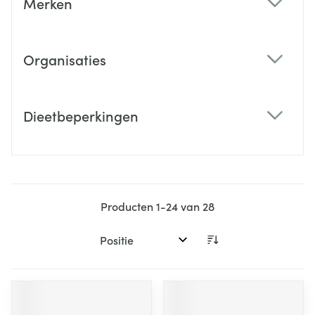
Merken
filter
Organisaties
filter
Dieetbeperkingen
filter
Producten
1
-
24
van
28
Sorteer op: