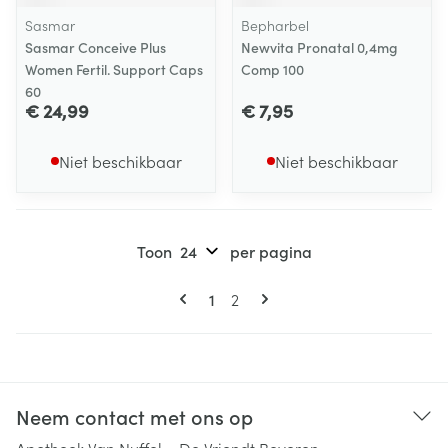
Sasmar
Bepharbel
Sasmar Conceive Plus
Newvita Pronatal 0,4mg
Women Fertil. Support Caps
Comp 100
60
€ 24,99
€ 7,95
Niet beschikbaar
Niet beschikbaar
Toon
per pagina
Pagina's
U lees momenteel pagina
Pagina
1
2
Neem contact met ons op