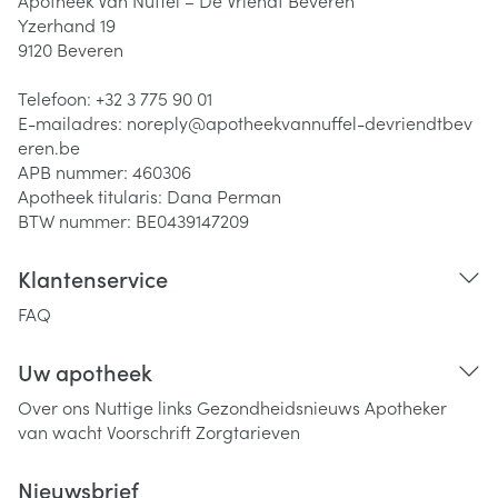
Apotheek Van Nuffel – De Vriendt Beveren
Yzerhand 19
9120
Beveren
Telefoon:
+32 3 775 90 01
E-mailadres:
noreply@
apotheekvannuffel-devriendtbev
eren.be
APB nummer:
460306
Apotheek titularis:
Dana Perman
BTW nummer:
BE0439147209
Klantenservice
FAQ
Uw apotheek
Over ons
Nuttige links
Gezondheidsnieuws
Apotheker
van wacht
Voorschrift
Zorgtarieven
Nieuwsbrief