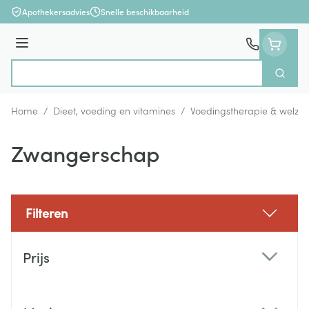
Ga naar de inhoud
Apothekersadvies
Snelle beschikbaarheid
Menu
Zoek
Product, merk, categorie...
Home
/
Dieet, voeding en vitamines
/
Voedingstherapie & welzijn
Zwangerschap
Filteren
Doorgaan naar productlijst
Prijs
filter