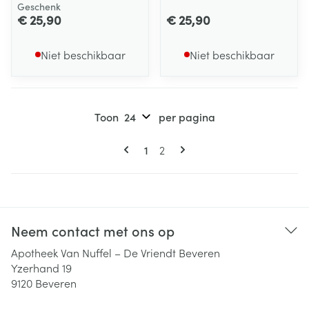
Geschenk
€ 25,90
€ 25,90
Niet beschikbaar
Niet beschikbaar
Toon
per pagina
Pagina's
U lees momenteel pagina
Pagina
1
2
Neem contact met ons op
Apotheek Van Nuffel – De Vriendt Beveren
Yzerhand 19
9120
Beveren