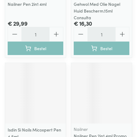
Nailner Pen 2in1 4ml
Gehwol Med Olie Nagel
Huid Bescherm.15ml
Consulta
€ 29,99
€ 16,30
Aantal
Aantal
Bestel
Bestel
Nailner
Isdin Si Nails Micoxpert Pen
Nailner Pen 2in1 4ml Promo
4,5ml