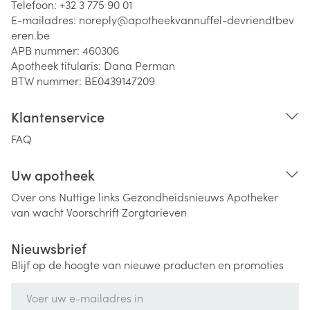
Telefoon:
+32 3 775 90 01
E-mailadres:
noreply@
apotheekvannuffel-devriendtbev
eren.be
APB nummer:
460306
Apotheek titularis:
Dana Perman
BTW nummer:
BE0439147209
Klantenservice
FAQ
Uw apotheek
Over ons
Nuttige links
Gezondheidsnieuws
Apotheker
van wacht
Voorschrift
Zorgtarieven
Nieuwsbrief
Blijf op de hoogte van nieuwe producten en promoties
E-mail adres