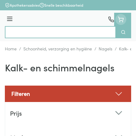
Ga naar de inhoud
Apothekersadvies
Snelle beschikbaarheid
Menu
Zoek
Product, merk, categorie...
Home
/
Schoonheid, verzorging en hygiëne
/
Nagels
/
Kalk- en
Kalk- en schimmelnagels
Filteren
Doorgaan naar productlijst
Prijs
filter