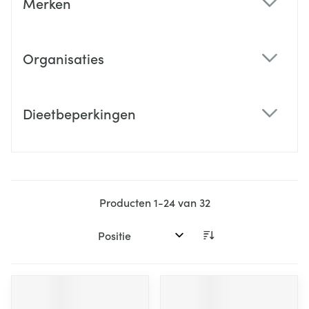
Merken
filter
Organisaties
filter
Dieetbeperkingen
filter
Producten
1
-
24
van
32
Sorteer op: