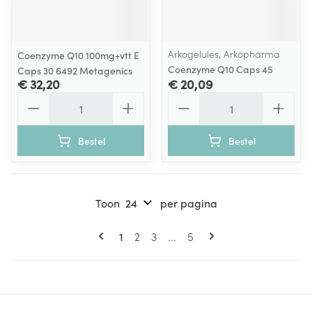
Arkogelules, Arkopharma
Coenzyme Q10 100mg+vtt E
Coenzyme Q10 Caps 45
Caps 30 6492 Metagenics
€ 32,20
€ 20,09
Aantal
Aantal
Bestel
Bestel
Toon
per pagina
Pagina's
U lees momenteel pagina
Pagina
Pagina
Pagina
1
2
3
...
5