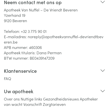
Neem contact met ons op
Apotheek Van Nuffel – De Vriendt Beveren
Yzerhand 19
9120
Beveren
Telefoon:
+32 3 775 90 01
E-mailadres:
noreply@
apotheekvannuffel-devriendtbev
eren.be
APB nummer:
460306
Apotheek titularis:
Dana Perman
BTW nummer:
BE0439147209
Klantenservice
FAQ
Uw apotheek
Over ons
Nuttige links
Gezondheidsnieuws
Apotheker
van wacht
Voorschrift
Zorgtarieven