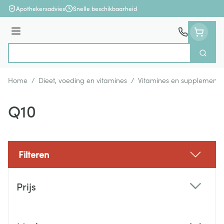
Ga naar de inhoud
Apothekersadvies
Snelle beschikbaarheid
Menu
Zoek
Product, merk, categorie...
Home
/
Dieet, voeding en vitamines
/
Vitamines en supplemente
Q10
Filteren
Doorgaan naar productlijst
Prijs
filter