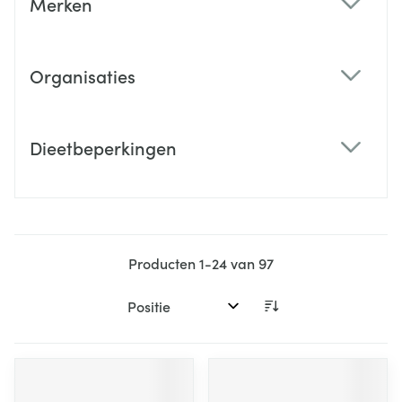
Merken
filter
Organisaties
filter
Dieetbeperkingen
filter
Producten
1
-
24
van
97
Sorteer op: