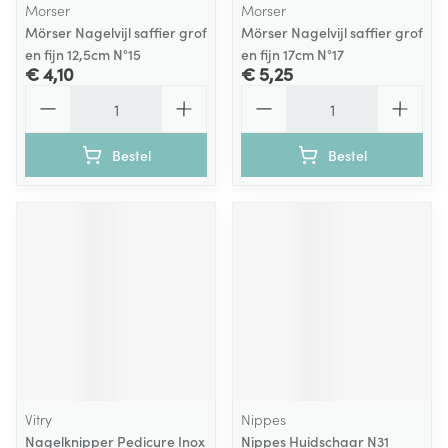
Morser
Morser
Mörser Nagelvijl saffier grof
Mörser Nagelvijl saffier grof
en fijn 12,5cm N°15
en fijn 17cm N°17
€ 4,10
€ 5,25
Aantal
Aantal
Bestel
Bestel
Vitry
Nippes
Nagelknipper Pedicure Inox
Nippes Huidschaar N31