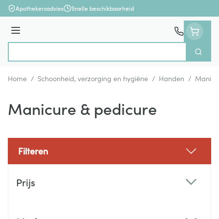
Ga naar de inhoud
Apothekersadvies
Snelle beschikbaarheid
Menu
Zoek
Product, merk, categorie...
Home
/
Schoonheid, verzorging en hygiëne
/
Handen
/
Manicu
Manicure & pedicure
Filteren
Doorgaan naar productlijst
Prijs
filter