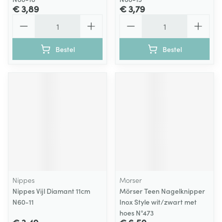
€ 3,89
€ 3,79
Aantal
Aantal
Bestel
Bestel
Nippes
Morser
Nippes Vijl Diamant 11cm
Mörser Teen Nagelknipper
N60-11
Inox Style wit/zwart met
hoes N°473