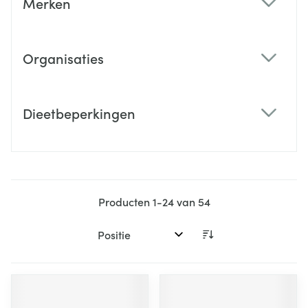
Merken
filter
Organisaties
filter
Dieetbeperkingen
filter
Producten
1
-
24
van
54
Sorteer op: