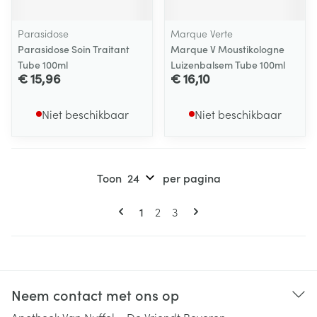
Parasidose
Marque Verte
Parasidose Soin Traitant
Marque V Moustikologne
Tube 100ml
Luizenbalsem Tube 100ml
€ 15,96
€ 16,10
Niet beschikbaar
Niet beschikbaar
Toon
per pagina
Pagina's
U lees momenteel pagina
Pagina
Pagina
1
2
3
Neem contact met ons op