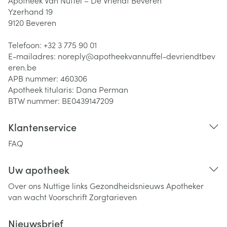
Apotheek Van Nuffel – De Vriendt Beveren
Yzerhand 19
9120
Beveren
Telefoon:
+32 3 775 90 01
E-mailadres:
noreply@
apotheekvannuffel-devriendtbev
eren.be
APB nummer:
460306
Apotheek titularis:
Dana Perman
BTW nummer:
BE0439147209
Klantenservice
FAQ
Uw apotheek
Over ons
Nuttige links
Gezondheidsnieuws
Apotheker
van wacht
Voorschrift
Zorgtarieven
Nieuwsbrief