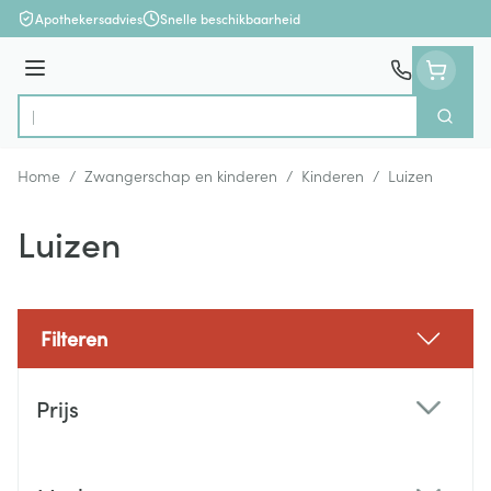
Ga naar de inhoud
Apothekersadvies
Snelle beschikbaarheid
Menu
Zoek
Product, merk, categorie...
Home
/
Zwangerschap en kinderen
/
Kinderen
/
Luizen
Luizen
Filteren
Doorgaan naar productlijst
Prijs
filter