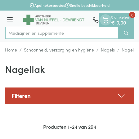
Dia 1 van 1
Ga naar de inhoud
Apothekersadvies
Snelle beschikbaarheid
0
0 artikelen
Menu
€ 0,00
Medicijne
Zoek
Product, merk, categorie...
Home
/
Schoonheid, verzorging en hygiëne
/
Nagels
/
Nagella
Nagellak
Filteren
Producten
1
-
24
van
294