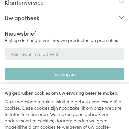
Klantenservice
Uw apotheek
Nieuwsbrief
Blijf op de hoogte van nieuwe producten en promoties
E-mail adres
Inschrijven
Door op inschrijven te klikken, schrijft u zich in voor onze
nieuwsbrief en gaat u akkoord met onze
privacy policy
.
Wij gebruiken cookies om uw ervaring beter te maken.
Onze webshop maakt uitsluitend gebruik van essentiële
cookies. Deze cookies zijn noodzakelijk om onze website
te laten functioneren. We maken geen gebruik van
andere soorten cookies; daarom bieden we geen
mogelijkheid om cookies te weigeren of uw cookie-