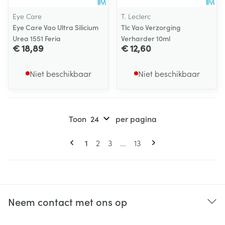
Eye Care
T. Leclerc
Eye Care Vao Ultra Silicium
Tlc Vao Verzorging
Urea 1551 Feria
Verharder 10ml
€ 18,89
€ 12,60
Niet beschikbaar
Niet beschikbaar
Toon
per pagina
Pagina's
U lees momenteel pagina
Pagina
Pagina
Pagina
1
2
3
...
13
Neem contact met ons op