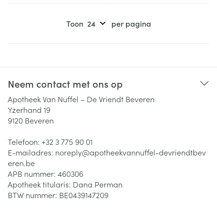
Toon
per pagina
Neem contact met ons op
Apotheek Van Nuffel – De Vriendt Beveren
Yzerhand 19
9120
Beveren
Telefoon:
+32 3 775 90 01
E-mailadres:
noreply@
apotheekvannuffel-devriendtbev
eren.be
APB nummer:
460306
Apotheek titularis:
Dana Perman
BTW nummer:
BE0439147209