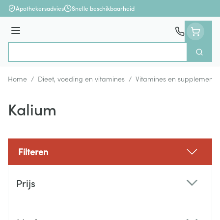
Ga naar de inhoud
Apothekersadvies
Snelle beschikbaarheid
Menu
Zoek
Product, merk, categorie...
Home
/
Dieet, voeding en vitamines
/
Vitamines en supplemente
Kalium
Filteren
Doorgaan naar productlijst
Prijs
filter