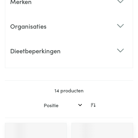
Merken
filter
Organisaties
filter
Dieetbeperkingen
filter
14
producten
Sorteer op: