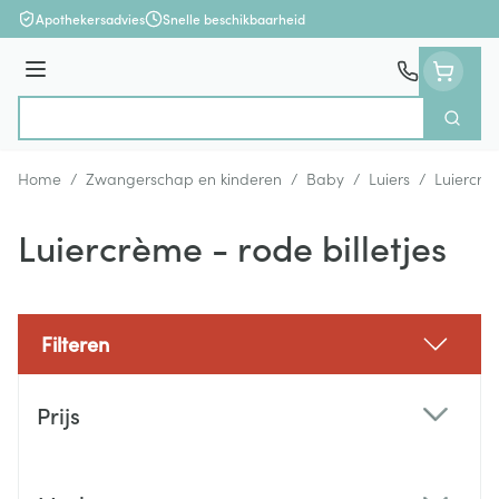
Ga naar de inhoud
Apothekersadvies
Snelle beschikbaarheid
Menu
Zoek
Product, merk, categorie...
Home
/
Zwangerschap en kinderen
/
Baby
/
Luiers
/
Luiercrèm
Luiercrème - rode billetjes
Filteren
Doorgaan naar productlijst
Prijs
filter