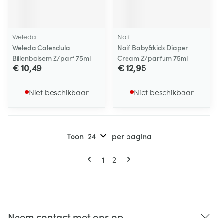
Weleda
Naif
Weleda Calendula
Naif Baby&kids Diaper
Billenbalsem Z/parf 75ml
Cream Z/parfum 75ml
€ 10,49
€ 12,95
Niet beschikbaar
Niet beschikbaar
Toon
per pagina
Pagina's
U lees momenteel pagina
Pagina
1
2
Neem contact met ons op