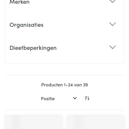
Merken
filter
Organisaties
filter
Dieetbeperkingen
filter
Producten
1
-
24
van
39
Sorteer op: