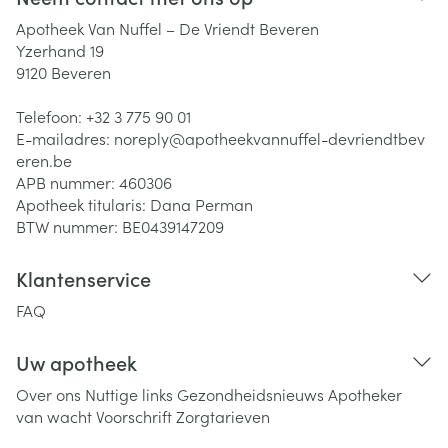
Apotheek Van Nuffel – De Vriendt Beveren
Yzerhand 19
9120
Beveren
Telefoon:
+32 3 775 90 01
E-mailadres:
noreply@
apotheekvannuffel-devriendtbev
eren.be
APB nummer:
460306
Apotheek titularis:
Dana Perman
BTW nummer:
BE0439147209
Klantenservice
FAQ
Uw apotheek
Over ons
Nuttige links
Gezondheidsnieuws
Apotheker
van wacht
Voorschrift
Zorgtarieven