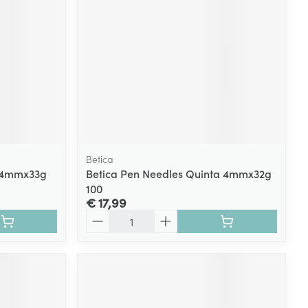
rende
Parfums en
geurproducten
Betica
r 4mmx33g
Betica Pen Needles Quinta 4mmx32g
100
€ 17,99
Aantal
CBD