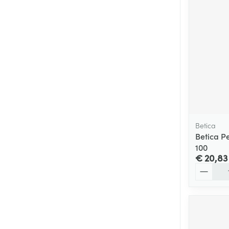
Betica
Betica P
100
€ 20,83
Aantal