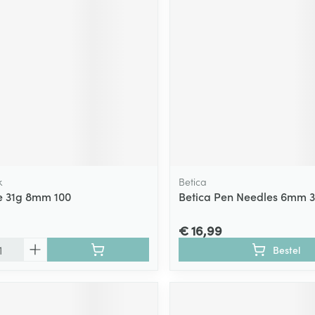
k
Betica
e 31g 8mm 100
Betica Pen Needles 6mm 3
€ 16,99
Bestel