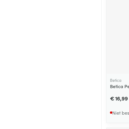
Betica
Betica P
€ 16,99
Niet be