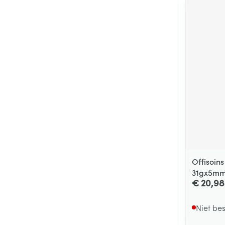
Offisoin
31gx5mm
€ 20,98
Niet be