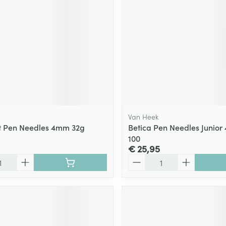
ging
Supplementen
Insectenwe
Mondmaskers
middelen
ssen
 -
id
d
Van Heek
t Pen Needles 4mm 32g
Betica Pen Needles Junio
100
€ 25,95
Aantal
Zelfbruiner
Scheren