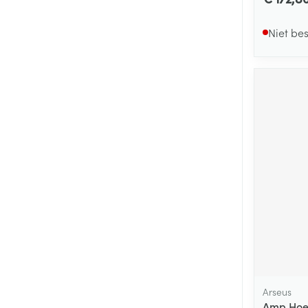
Niet be
Arseus
Amp Hoes