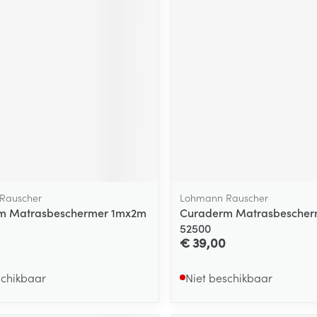
ging
Supplementen
Insectenwe
Mondmaskers
middelen
ssen
 -
id
d
Rauscher
Lohmann Rauscher
m Matrasbeschermer 1mx2m
Curaderm Matrasbescher
Zelfbruiner
Scheren
52500
€ 39,00
schikbaar
Niet beschikbaar