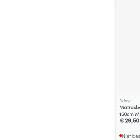
Advys
Matrasb
150cm M
€ 29,50
Niet be