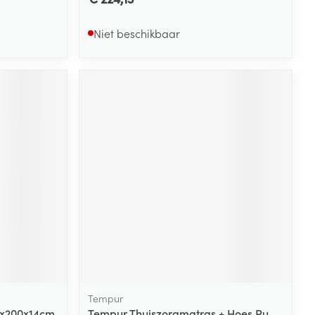
Niet beschikbaar
Tempur
0x200x14cm
Tempur Thuiszorgmatras + Hoes Pu