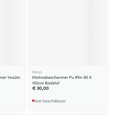
rende
Parfums en
geurproducten
Advys
mer 1mx2m
Matrasbeschermer Pu Rfm 90 X
CBD
150cm Badstof
€ 30,00
Niet beschikbaar