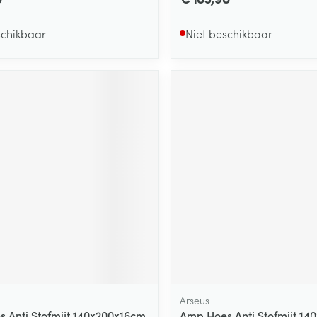
schikbaar
Niet beschikbaar
Arseus
 Anti Stofmijt 140x200x16cm
Amp Hoes Anti Stofmijt 14