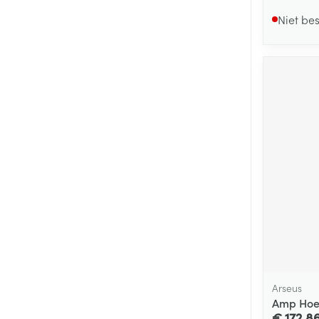
Niet be
Arseus
Amp Hoes
€ 172,8