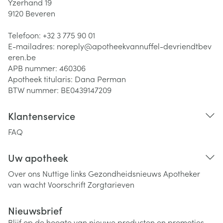
Yzerhand 19
9120
Beveren
Telefoon:
+32 3 775 90 01
E-mailadres:
noreply@
apotheekvannuffel-devriendtbev
eren.be
APB nummer:
460306
Apotheek titularis:
Dana Perman
BTW nummer:
BE0439147209
Klantenservice
FAQ
Uw apotheek
Over ons
Nuttige links
Gezondheidsnieuws
Apotheker
van wacht
Voorschrift
Zorgtarieven
Nieuwsbrief
Blijf op de hoogte van nieuwe producten en promoties