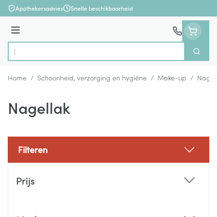
Ga naar de inhoud
Apothekersadvies
Snelle beschikbaarheid
Menu
Zoek
Product, merk, categorie...
Home
/
Schoonheid, verzorging en hygiëne
/
Make-up
/
Nagel
Nagellak
Filteren
Doorgaan naar productlijst
Prijs
filter