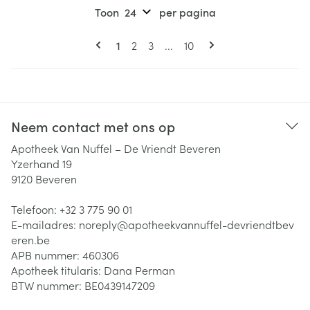
Toon
per pagina
Pagina's
U lees momenteel pagina
Pagina
Pagina
Pagina
1
2
3
...
10
Neem contact met ons op
Apotheek Van Nuffel – De Vriendt Beveren
Yzerhand 19
9120
Beveren
Telefoon:
+32 3 775 90 01
E-mailadres:
noreply@
apotheekvannuffel-devriendtbev
eren.be
APB nummer:
460306
Apotheek titularis:
Dana Perman
BTW nummer:
BE0439147209