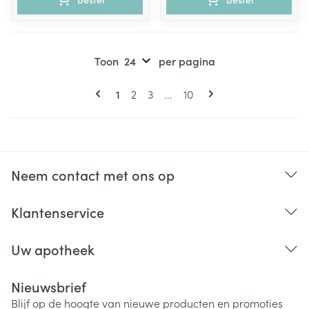
Toon
per pagina
Pagina's
U lees momenteel pagina
Pagina
Pagina
Pagina
1
2
3
...
10
Neem contact met ons op
Klantenservice
Uw apotheek
Nieuwsbrief
Blijf op de hoogte van nieuwe producten en promoties