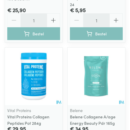
24
€ 25,90
€ 5,95
Aantal
Aantal
Bestel
Bestel
Vital Proteins
Belene
Vital Proteins Collagen
Belene Collagene A/age
Peptides Pot 284g
Energy Beauty Pdr 165g
€ 29,95
€ 34,95