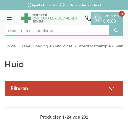
Dia 1 van 1
Ga naar de inhoud
Apothekersadvies
Snelle beschikbaarheid
0
0 artikelen
Menu
€ 0,00
M
Zoek
Product, merk, categorie...
Home
/
Dieet, voeding en vitamines
/
Voedingstherapie & welzijn
Huid
Filteren
Producten
1
-
24
van
232