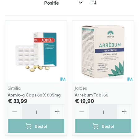
Sorteer op:
Similia
Jaldes
Aomix-g Caps 80 X 605mg
Arrebum Tabl 60
€ 33,99
€ 19,90
Aantal
Aantal
Bestel
Bestel