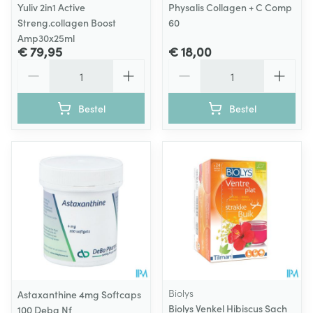
Yuliv 2in1 Active
Physalis Collagen + C Comp
Streng.collagen Boost
60
Amp30x25ml
€ 79,95
€ 18,00
Aantal
Aantal
Bestel
Bestel
Biolys
Astaxanthine 4mg Softcaps
Biolys Venkel Hibiscus Sach
100 Deba Nf