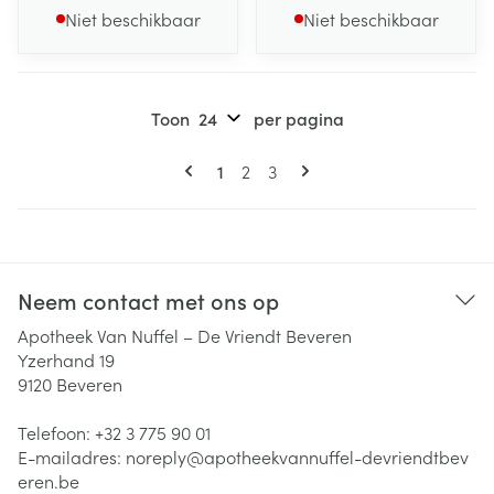
Niet beschikbaar
Niet beschikbaar
Toon
per pagina
Pagina's
U lees momenteel pagina
Pagina
Pagina
1
2
3
Neem contact met ons op
Apotheek Van Nuffel – De Vriendt Beveren
Yzerhand 19
9120
Beveren
Telefoon:
+32 3 775 90 01
E-mailadres:
noreply@
apotheekvannuffel-devriendtbev
eren.be