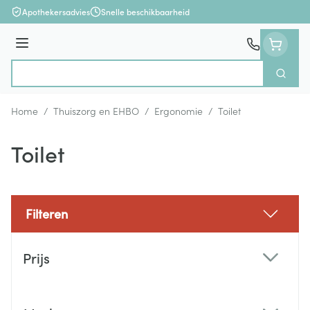
Ga naar de inhoud
Apothekersadvies
Snelle beschikbaarheid
Menu
Zoek
Product, merk, categorie...
Home
/
Thuiszorg en EHBO
/
Ergonomie
/
Toilet
Toilet
Filteren
Doorgaan naar productlijst
Prijs
filter