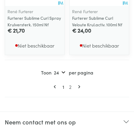
René Furterer
René Furterer
Furterer Sublime Curl Spray
Furterer Sublime Curl
Krulversterk. 150ml Nf
Veloute Krul.activ. 100ml Nf
€ 21,70
€ 24,00
Niet beschikbaar
Niet beschikbaar
Toon
per pagina
Pagina's
U lees momenteel pagina
Pagina
1
2
Neem contact met ons op