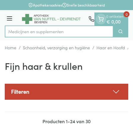
Dia 1 van 1
Ga naar de inhoud
Apothekersadvies
Snelle beschikbaarheid
0
0 artikelen
Menu
€ 0,00
Medicijnen
Zoek
Product, merk, categorie...
Home
/
Schoonheid, verzorging en hygiëne
/
Haar en Hoofd
/
Fijn haar & krullen
Filteren
Producten
1
-
24
van
30