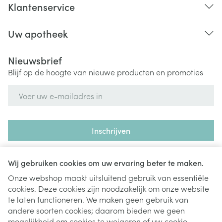
Klantenservice
Uw apotheek
Nieuwsbrief
Blijf op de hoogte van nieuwe producten en promoties
E-mail adres
Inschrijven
Door op inschrijven te klikken, schrijft u zich in voor onze
nieuwsbrief en gaat u akkoord met onze
privacy policy
.
Wij gebruiken cookies om uw ervaring beter te maken.
Onze webshop maakt uitsluitend gebruik van essentiële
cookies. Deze cookies zijn noodzakelijk om onze website
te laten functioneren. We maken geen gebruik van
andere soorten cookies; daarom bieden we geen
mogelijkheid om cookies te weigeren of uw cookie-