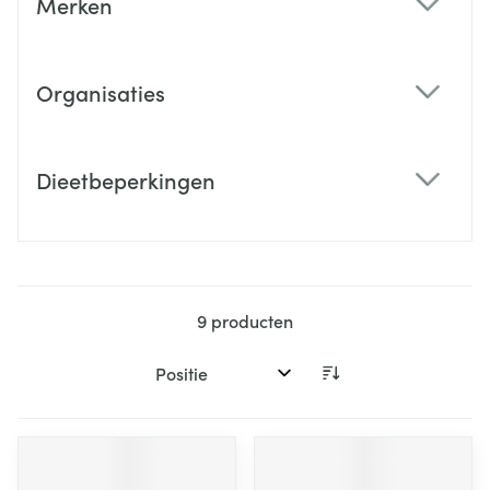
Merken
filter
Organisaties
filter
Dieetbeperkingen
filter
9
producten
Sorteer op: