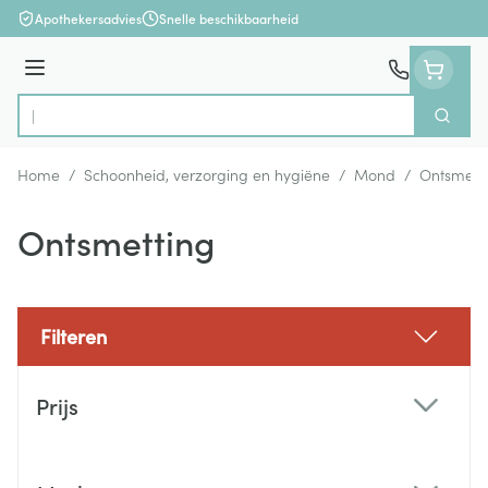
Ga naar de inhoud
Apothekersadvies
Snelle beschikbaarheid
Menu
Zoek
Product, merk, categorie...
Home
/
Schoonheid, verzorging en hygiëne
/
Mond
/
Ontsmett
Ontsmetting
Filteren
Doorgaan naar productlijst
Prijs
filter